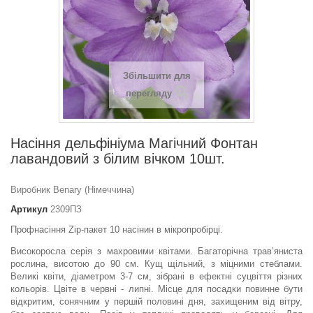
Збільшити для
перегляду
Насіння дельфініума Магічний Фонтан
лавандовий з білим вічком 10шт.
Виробник Benary (Німеччина)
Артикул
2309ПЗ
Профнасіння Zip-пакет 10 насінин в мікропробірці.
Високоросла серія з махровими квітами. Багаторічна трав’яниста
рослина, висотою до 90 см. Кущ щільний, з міцними стеблами.
Великі квіти, діаметром 3-7 см, зібрані в ефектні суцвіття різних
кольорів. Цвіте в червні - липні. Місце для посадки повинне бути
відкритим, сонячним у першій половині дня, захищеним від вітру,