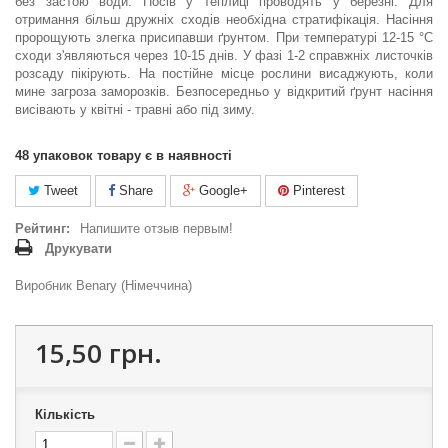
без застою води. Посів у теплиці проводять у березні. Для
отримання більш дружніх сходів необхідна стратифікація. Насіння
пророщують злегка присипавши ґрунтом. При температурі 12-15 °С
сходи з'являються через 10-15 днів. У фазі 1-2 справжніх листочків
розсаду пікірують. На постійне місце рослини висаджують, коли
мине загроза заморозків. Безпосередньо у відкритий ґрунт насіння
висівають у квітні - травні або під зиму.
48
упаковок товару є в наявності
Tweet
Share
Google+
Pinterest
Рейтинг:
Напишите отзыв первым!
Друкувати
Виробник Benary (Німеччина)
15,50 грн.
Кількість