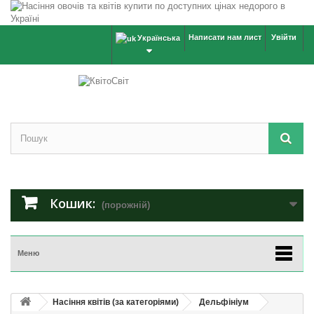
Написати нам лист
Увійти
Українська
Кошик:
(порожній)
Меню
Насіння квітів (за категоріями)
Дельфініум