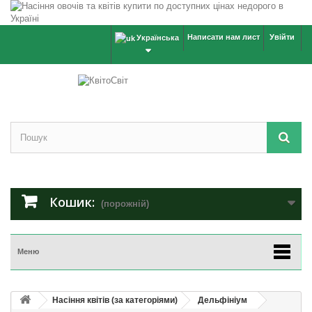
Написати нам лист
Увійти
Українська
Кошик:
(порожній)
Меню
Насіння квітів (за категоріями)
Дельфініум