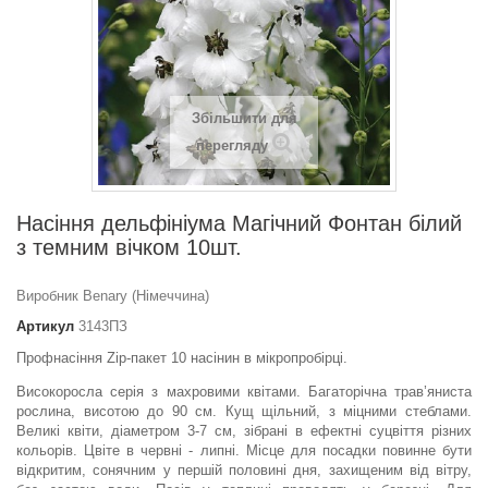
Збільшити для
перегляду
Насіння дельфініума Магічний Фонтан білий
з темним вічком 10шт.
Виробник Benary (Німеччина)
Артикул
3143ПЗ
Профнасіння Zip-пакет 10 насінин в мікропробірці.
Високоросла серія з махровими квітами. Багаторічна трав’яниста
рослина, висотою до 90 см. Кущ щільний, з міцними стеблами.
Великі квіти, діаметром 3-7 см, зібрані в ефектні суцвіття різних
кольорів. Цвіте в червні - липні. Місце для посадки повинне бути
відкритим, сонячним у першій половині дня, захищеним від вітру,