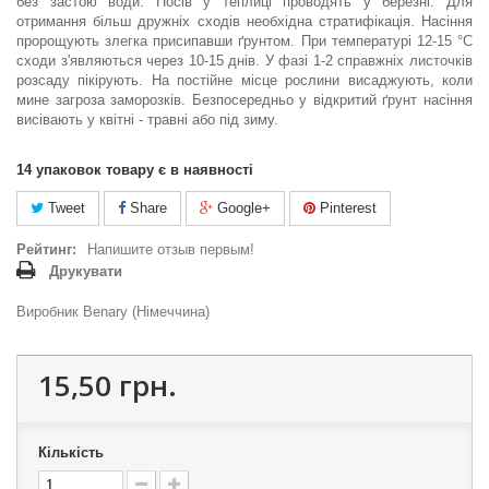
без застою води. Посів у теплиці проводять у березні. Для
отримання більш дружніх сходів необхідна стратифікація. Насіння
пророщують злегка присипавши ґрунтом. При температурі 12-15 °С
сходи з'являються через 10-15 днів. У фазі 1-2 справжніх листочків
розсаду пікірують. На постійне місце рослини висаджують, коли
мине загроза заморозків. Безпосередньо у відкритий ґрунт насіння
висівають у квітні - травні або під зиму.
14
упаковок товару є в наявності
Tweet
Share
Google+
Pinterest
Рейтинг:
Напишите отзыв первым!
Друкувати
Виробник Benary (Німеччина)
15,50 грн.
Кількість