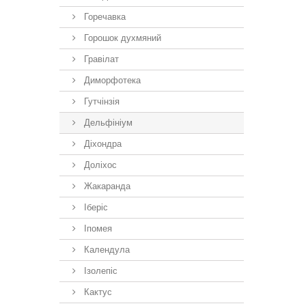
Горечавка
Горошок духмяний
Гравілат
Диморфотека
Гутчінзія
Дельфініум
Діхондра
Доліхос
Жакаранда
Іберiс
Іпомея
Календула
Ізолепіс
Кактус