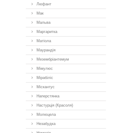
Люфант
Мак
Мальва
Маргаритка
Матіола
Маурандія
Мезембріантемум
Мімулюс
Мірабіліс
Міскантус
Наперстянка
Настурція (Красоля)
Молюцела
Незабудка
Немезiя