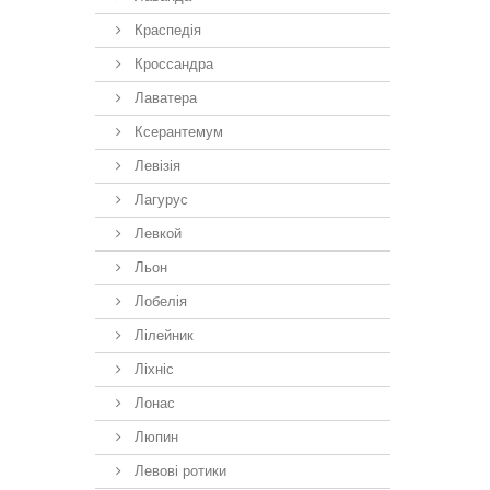
Краспедія
Кроссандра
Лаватера
Ксерантемум
Левізія
Лагурус
Левкой
Льон
Лобелія
Лілейник
Ліхніс
Лонас
Люпин
Левові ротики