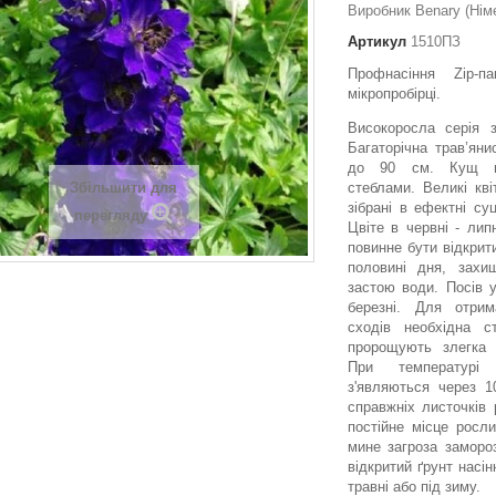
Виробник Benary (Нім
Артикул
1510ПЗ
Профнасіння Zip-
мікропробірці.
Високоросла серія 
Багаторічна трав’ян
до 90 см. Кущ щ
Збільшити для
стеблами. Великі кві
зібрані в ефектні суц
перегляду
Цвіте в червні - лип
повинне бути відкрит
половині дня, захи
застою води. Посів 
березні. Для отри
сходів необхідна ст
пророщують злегка 
При температур
з'являються через 1
справжніх листочків 
постійне місце росл
мине загроза заморо
відкритий ґрунт насін
травні або під зиму.