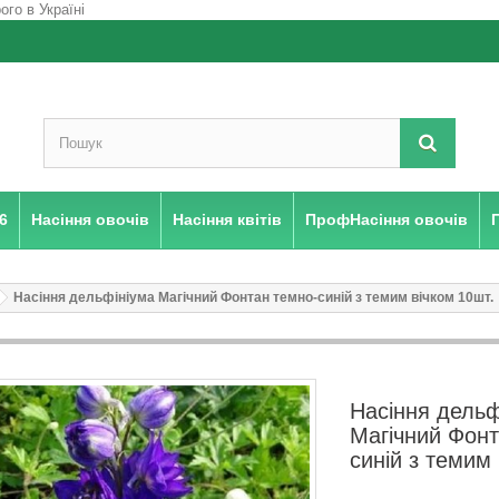
6
Насіння овочів
Насіння квітів
ПрофНасіння овочів
Насіння дельфініума Магічний Фонтан темно-синій з темим вічком 10шт.
Насіння дельф
Магічний Фонт
синій з темим