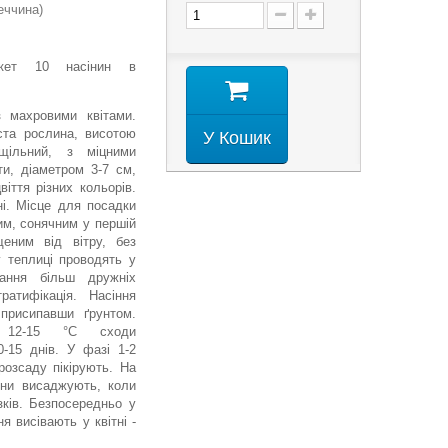
еччина)
пакет 10 насінин в
з махровими квітами.
иста рослина, висотою
У Кошик
ільний, з міцними
ти, діаметром 3-7 см,
віття різних кольорів.
ні. Місце для посадки
им, сонячним у першій
щеним від вітру, без
у теплиці проводять у
мання більш дружніх
ратифікація. Насіння
присипавши ґрунтом.
і 12-15 °С сходи
0-15 днів. У фазі 1-2
розсаду пікірують. На
ини висаджують, коли
зків. Безпосередньо у
ня висівають у квітні -