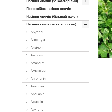
Насіння овочів (за категоріями)
Професійне насіння овочів
Насіння овочів (більший пакет)
Насіння квітів (за категоріями)
Абутілон
Агератум
Аквілегія
Аліссум
Амарант
Аммобіум
Ангелонія
Анемона
Аренарія
Армерія
Арктотiс