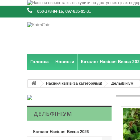
:
050-378-84-16, 097-835-95-31
Головна
Новинки
Каталог Насіння Весна 202
Насіння квітів (за категоріями)
Дельфініум
ДЕЛЬФІНІУМ
Каталог Насіння Весна 2026