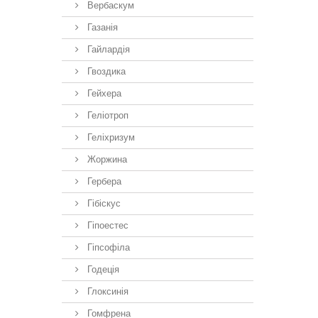
Вербаскум
Газанія
Гайлардія
Гвоздика
Гейхера
Геліотроп
Геліхризум
Жоржина
Гербера
Гібіскус
Гіпоестес
Гіпсофіла
Годеція
Глоксинія
Гомфрена