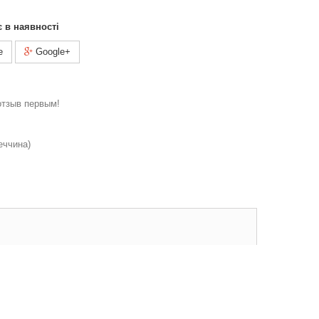
є в наявності
e
Google+
отзыв первым!
еччина)