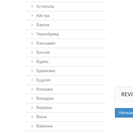
Астильба
Айстра
Бакопа
Чорнобривці
Бальзамін
Бегонія
Біденс
Брахікома
Будлея
Волошка
REVI
Венедіум
Вербена
Напиши
Віола
Вероніка