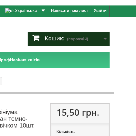
Українська
Написати нам лист
Увійти
Кошик:
(порожній)
ПрофНасіння квітів
15,50 грн.
ініума
ан темно-
 вічком 10шт.
Кількість