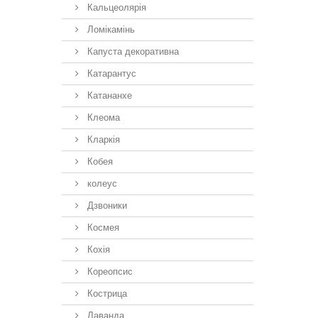
Кальцеолярія
Ломікамінь
Капуста декоративна
Катарантус
Катананхе
Клеома
Кларкія
Кобея
колеус
Дзвоники
Космея
Кохія
Кореопсис
Кострица
Лаванда