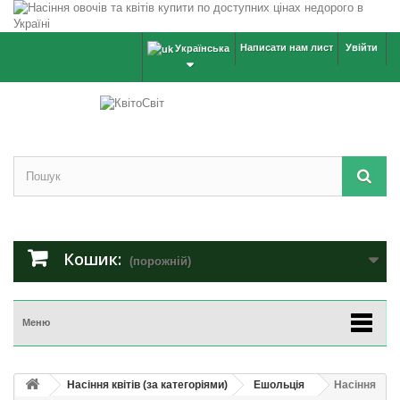
Написати нам лист
Увійти
Українська
Кошик:
(порожній)
Меню
Насіння квітів (за категоріями)
Ешольція
Насіння