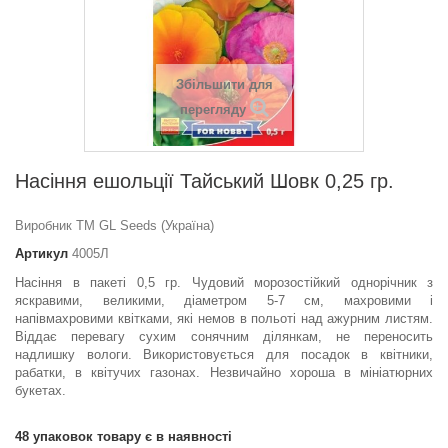
Збільшити для
перегляду
Насіння ешольцiї Тайський Шовк 0,25 гр.
Виробник ТМ GL Seeds (Україна)
Артикул
4005Л
Насіння в пакеті 0,5 гр. Чудовий морозостійкий однорічник з
яскравими, великими, діаметром 5-7 см, махровими і
напівмахровими квітками, які немов в польоті над ажурним листям.
Віддає перевагу сухим сонячним ділянкам, не переносить
надлишку вологи. Використовується для посадок в квітники,
рабатки, в квітучих газонах. Незвичайно хороша в мініатюрних
букетах.
48
упаковок товару є в наявності