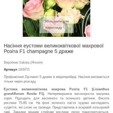
Збільшити для
перегляду
Насіння еустоми великоквіткової махрової
Розіта F1 champagne 5 драже
Виробник Sakata (Японія)
Артикул
1605ПЗ
Профнасіння Zip-пакет 5 драже в мікропробірці. Насіння висівається
тільки через розсаду.
Еустома великоквіткова махрова Розіта F1 (Lisianthus
grandiflorum Rosita F1).
Неперевершена високоросла махрова
серія. Підходить для весняного та осіннього цвітіння. Висота
рослини 75-85 см. На фоні зеленого листя чудово виглядають
суцвіття, які схожі на троянди. Представлена в яскравій кольоровій
гамі. Завдяки міцним стеблам рослини легко транспортуються.