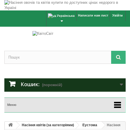
Написати нам лист
Увійти
Українська
Кошик:
(порожній)
Меню
Насіння квітів (за категоріями)
Еустома
Насіння