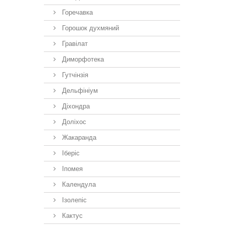
Горечавка
Горошок духмяний
Гравілат
Диморфотека
Гутчінзія
Дельфініум
Діхондра
Доліхос
Жакаранда
Іберiс
Іпомея
Календула
Ізолепіс
Кактус