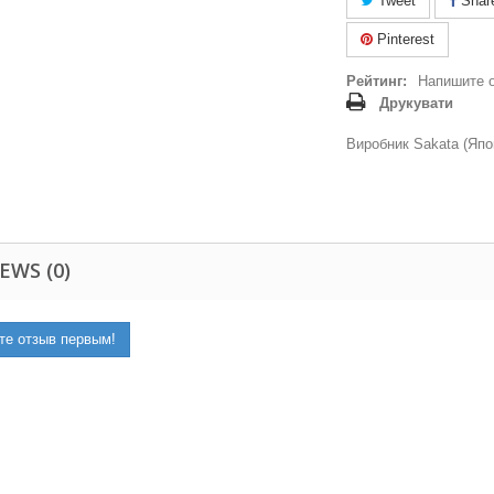
Tweet
Shar
Pinterest
Рейтинг:
Напишите 
Друкувати
Виробник Sakata (Япо
EWS (0)
те отзыв первым!