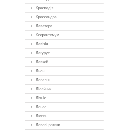
Краспедія
Кроссандра
Лаватера
Ксерантемум
Левізія
Лагурус
Левкой
Льон
Лобелія
Лілейник
Ліхніс
Лонас
Люпин
Левові ротики