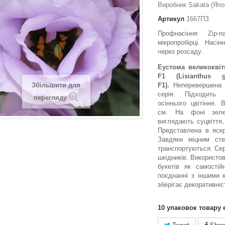
Виробник Sakata (Япо
Артикул
1667ПЗ
Профнасіння Zip
мікропробірці. Насін
через розсаду.
Еустома великоквіт
F1 (Lisianthus g
Збільшити для
F1).
Неперевершена 
серія. Підходить
перегляду
осіннього цвітіння.
см. На фоні зеле
виглядають суцвіття,
Представлена в яскр
Завдяки міцним ст
транспортуються. Сер
шкідників. Використо
букетів як самостій
поєднанні з іншими 
зберігає декоративніст
10
упаковок товару 