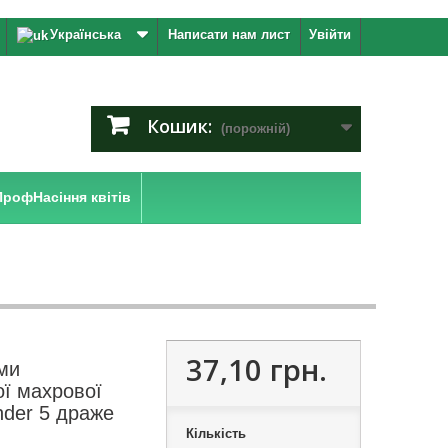
Українська
Написати нам лист
Увійти
Кошик:
(порожній)
ПрофНасіння квітів
37,10 грн.
ми
ої махрової
nder 5 драже
Кількість