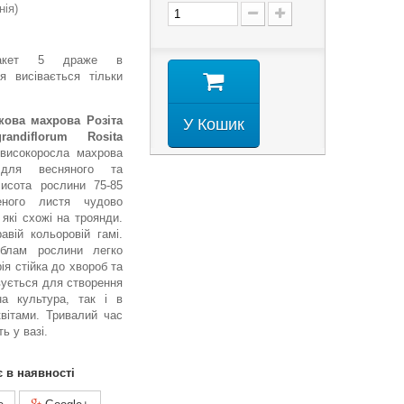
нія)
-пакет 5 драже в
ня висівається тільки
кова махрова Розіта
У Кошик
randiflorum Rosita
високоросла махрова
 для весняного та
 Висота рослини 75-85
ного листя чудово
 які схожі на троянди.
авій кольоровій гамі.
еблам рослини легко
ія стійка до хвороб та
вується для створення
на культура, так і в
квітами. Тривалий час
ь у вазі.
є в наявності