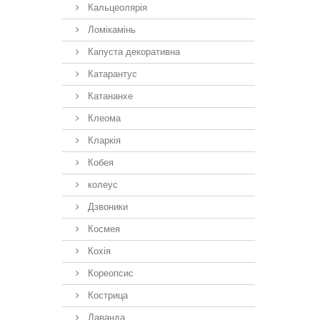
Кальцеолярія
Ломікамінь
Капуста декоративна
Катарантус
Катананхе
Клеома
Кларкія
Кобея
колеус
Дзвоники
Космея
Кохія
Кореопсис
Кострица
Лаванда