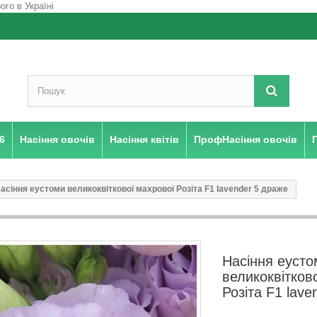
6
Насіння овочів
Насіння квітів
ПрофНасіння овочів
асіння еустоми великоквіткової махрової Розіта F1 lavender 5 драже
Насіння еусто
великоквітков
Розіта F1 lave