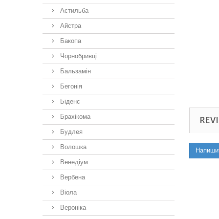
Астильба
Айстра
Бакопа
Чорнобривці
Бальзамін
Бегонія
Біденс
Брахікома
REVI
Будлея
Волошка
Напиши
Венедіум
Вербена
Віола
Вероніка