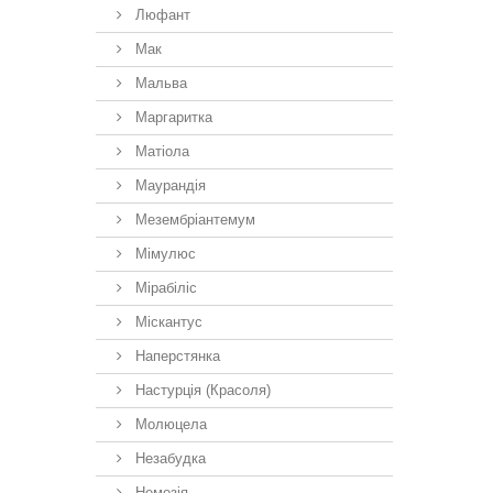
Люфант
Мак
Мальва
Маргаритка
Матіола
Маурандія
Мезембріантемум
Мімулюс
Мірабіліс
Міскантус
Наперстянка
Настурція (Красоля)
Молюцела
Незабудка
Немезiя