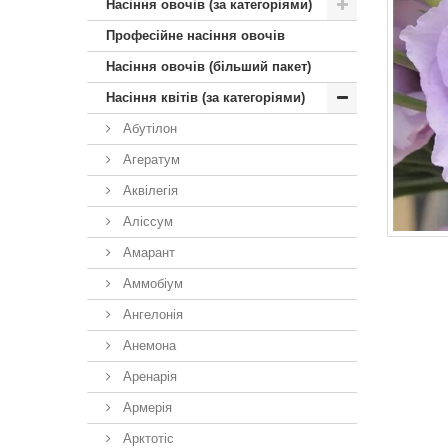
Насіння овочів (за категоріями)
Професійне насіння овочів
Насіння овочів (більший пакет)
Насіння квітів (за категоріями)
Абутілон
Агератум
Аквілегія
Аліссум
Амарант
Аммобіум
Ангелонія
Анемона
Аренарія
Армерія
Арктотiс