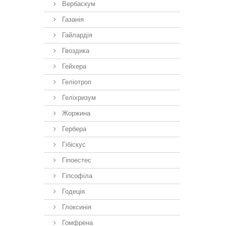
Вербаскум
Газанія
Гайлардія
Гвоздика
Гейхера
Геліотроп
Геліхризум
Жоржина
Гербера
Гібіскус
Гіпоестес
Гіпсофіла
Годеція
Глоксинія
Гомфрена