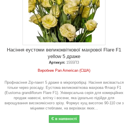
Насіння еустоми великоквіткової махрової Flare F1
yellow 5 драже
Артикул:
1555ПЗ
Виробник Pan American (США)
Профнасіння Zip-пакет 5 драже в мікропробірці. Насіння висівається
тільки через розсаду. Еустома великоквіткова махрова Флаєр F1
(Eustoma grandiflorum Flare F1). Універсальна серія для комерційних
продаж навесні, влітку і восени, яка ідеально підійде для
вирощування високоякісного зрізу. Формує кущ висотою 90-110 см з
міцними стеблами, на верхівках яких...
Є в наявності