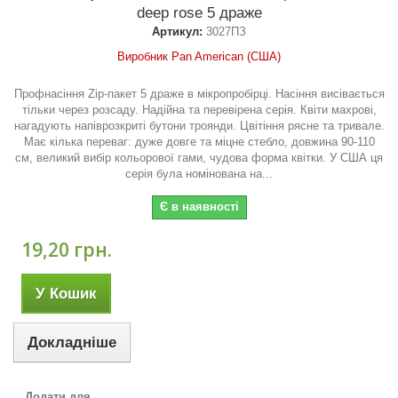
deep rose 5 драже
Артикул:
3027ПЗ
Виробник Pan American (США)
Профнасіння Zip-пакет 5 драже в мікропробірці. Насіння висівається
тільки через розсаду. Надійна та перевірена серія. Квіти махрові,
нагадують напіврозкриті бутони троянди. Цвітіння рясне та тривале.
Має кілька переваг: дуже довге та міцне стебло, довжина 90-110
см, великий вибір кольорової гами, чудова форма квітки. У США ця
серія була номінована на...
Є в наявності
19,20 грн.
У Кошик
Докладніше
Додати для