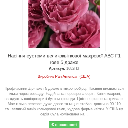
Насіння еустоми великоквіткової махрової АВС F1
rose 5 драже
Артикул:
1682ПЗ
Виробник Pan American (США)
Профнасіння Zip-пакет 5 драже в мікропробірці. Насіння висівається
тільки через розсаду. Надійна та перевірена серія. Квіти махрові,
нагадують напіврозкриті бутони троянди. Цвітіння рясне та тривале.
Має кілька переваг: дуже довге та міцне стебло, довжина 90-110
см, великий вибір кольорової гами, чудова форма квітки. У США ця
серія була номінована на...
Є в наявності