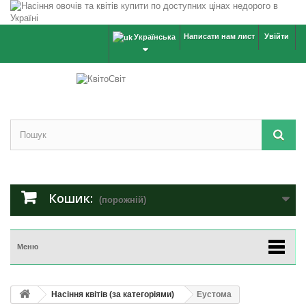
Написати нам лист
Увійти
Українська
Кошик:
(порожній)
Меню
Насіння квітів (за категоріями)
Еустома