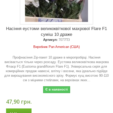
Насіння еустоми великоквіткової махрової Flare F1
суміш 10 драже
Артикул:
7077ПЗ
Виробник Pan American (США)
Профнасіння Zip-пакет 10 драже в мікропробірці. Насіння
висівається тільки через розсаду. Еустома великоквіткова махрова
Флаєр F1 (Eustoma grandiflorum Flare F1). Універсальна серія для
комерційних продаж навесні, влітку і восени, яка ідеально підійде
для вирощування високоякісного зрізу. Формує кущ висотою 90-110
см з міцними стеблами, на верхівках яких...
Є в наявності
47,90 грн.