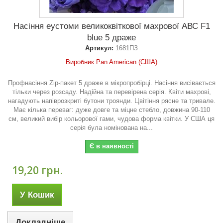
Насіння еустоми великоквіткової махрової АВС F1
blue 5 драже
Артикул:
1681ПЗ
Виробник Pan American (США)
Профнасіння Zip-пакет 5 драже в мікропробірці. Насіння висівається
тільки через розсаду. Надійна та перевірена серія. Квіти махрові,
нагадують напіврозкриті бутони троянди. Цвітіння рясне та тривале.
Має кілька переваг: дуже довге та міцне стебло, довжина 90-110
см, великий вибір кольорової гами, чудова форма квітки. У США ця
серія була номінована на...
Є в наявності
19,20 грн.
У Кошик
Докладніше