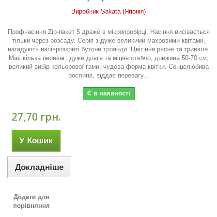
Виробник Sakata (Японія)
Профнасіння Zip-пакет 5 драже в мікропробірці. Насіння висівається
тільки через розсаду. Серія з дуже великими махровими квітами,
нагадують напіврозкриті бутони троянди. Цвітіння рясне та тривале.
Має кілька переваг: дуже довге та міцне стебло, довжина 50-70 см,
великий вибір кольорової гами, чудова форма квітки. Сонцелюбива
рослина, віддає перевагу...
Є в наявності
27,70 грн.
У Кошик
Докладніше
Додати для
порівняння