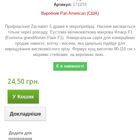
Артикул:
1711ПЗ
Виробник Pan American (США)
Профнасіння Zip-пакет 5 драже в мікропробірці. Насіння висівається
тільки через розсаду. Еустома великоквіткова махрова Флаєр F1
(Eustoma grandiflorum Flare F1). Універсальна серія для комерційних
продаж навесні, влітку і восени, яка ідеально підійде для
вирощування високоякісного зрізу. Формує кущ висотою 90-110 см з
міцними стеблами, на верхівках яких...
Є в наявності
24,50 грн.
У Кошик
Докладніше
Додати для
порівняння