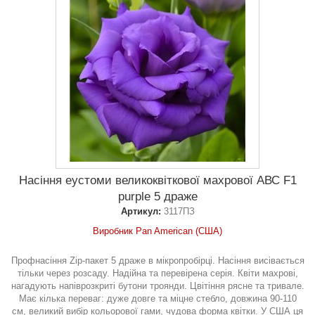
Насіння еустоми великоквіткової махрової АВС F1
purple 5 драже
Артикул:
3117ПЗ
Виробник Pan American (США)
Профнасіння Zip-пакет 5 драже в мікропробірці. Насіння висівається
тільки через розсаду. Надійна та перевірена серія. Квіти махрові,
нагадують напіврозкриті бутони троянди. Цвітіння рясне та тривале.
Має кілька переваг: дуже довге та міцне стебло, довжина 90-110
см, великий вибір кольорової гами, чудова форма квітки. У США ця