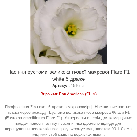
Насіння еустоми великоквіткової махрової Flare F1
white 5 драже
Артикул:
1546ПЗ
Виробник Pan American (США)
Профнасіння Zip-пакет 5 драже в мікропробірці. Насіння висівається
тільки через розсаду. Еустома великоквіткова махрова Флаєр F1
(Eustoma grandiflorum Flare F1). Універсальна серія для комерційних
продаж навесні, влітку і восени, яка ідеально підійде для
вирощування високоякісного зрізу. Формує кущ висотою 90-110 см з
міцними стеблами, на верхівках яких...