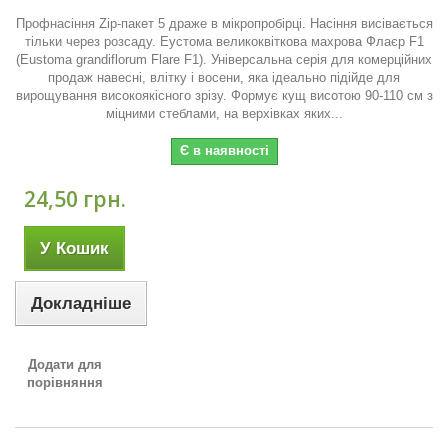
Профнасіння Zip-пакет 5 драже в мікропробірці. Насіння висівається
тільки через розсаду. Еустома великоквіткова махрова Флаєр F1
(Eustoma grandiflorum Flare F1). Універсальна серія для комерційних
продаж навесні, влітку і восени, яка ідеально підійде для
вирощування високоякісного зрізу. Формує кущ висотою 90-110 см з
міцними стеблами, на верхівках яких...
Є в наявності
24,50 грн.
У Кошик
Докладніше
Додати для
порівняння