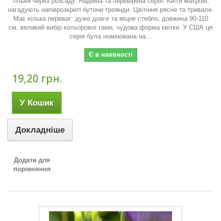
тільки через розсаду. Надійна та перевірена серія. Квіти махрові,
нагадують напіврозкриті бутони троянди. Цвітіння рясне та тривале.
Має кілька переваг: дуже довге та міцне стебло, довжина 90-110
см, великий вибір кольорової гами, чудова форма квітки. У США ця
серія була номінована на...
Є в наявності
19,20 грн.
У Кошик
Докладніше
Додати для
порівняння