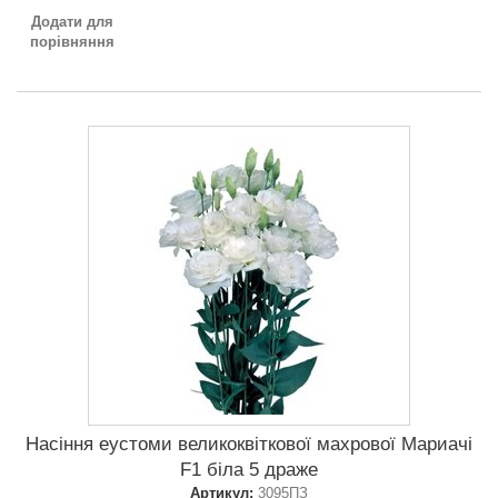
Додати для
порівняння
Насіння еустоми великоквіткової махрової Мариачі
F1 біла 5 драже
Артикул:
3095ПЗ