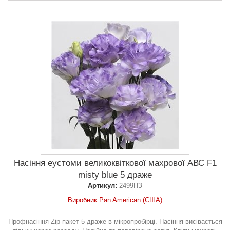
Насіння еустоми великоквіткової махрової АВС F1
misty blue 5 драже
Артикул:
2499ПЗ
Виробник Pan American (США)
Профнасіння Zip-пакет 5 драже в мікропробірці. Насіння висівається