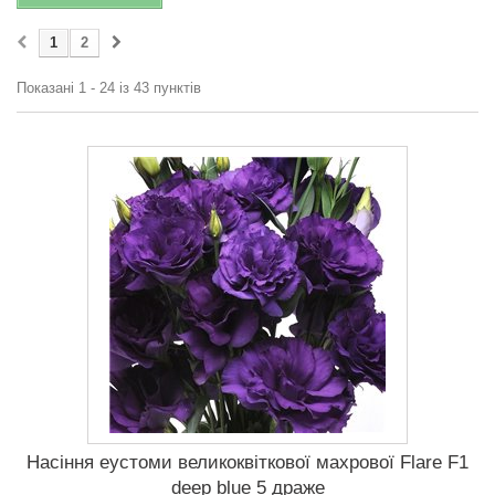
1
2
Показані 1 - 24 із 43 пунктів
Насіння еустоми великоквіткової махрової Flare F1
deep blue 5 драже