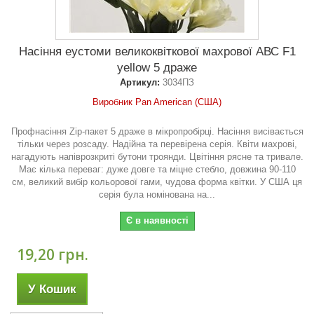
Насіння еустоми великоквіткової махрової АВС F1
yellow 5 драже
Артикул:
3034ПЗ
Виробник Pan American (США)
Профнасіння Zip-пакет 5 драже в мікропробірці. Насіння висівається
тільки через розсаду. Надійна та перевірена серія. Квіти махрові,
нагадують напіврозкриті бутони троянди. Цвітіння рясне та тривале.
Має кілька переваг: дуже довге та міцне стебло, довжина 90-110
см, великий вибір кольорової гами, чудова форма квітки. У США ця
серія була номінована на...
Є в наявності
19,20 грн.
У Кошик