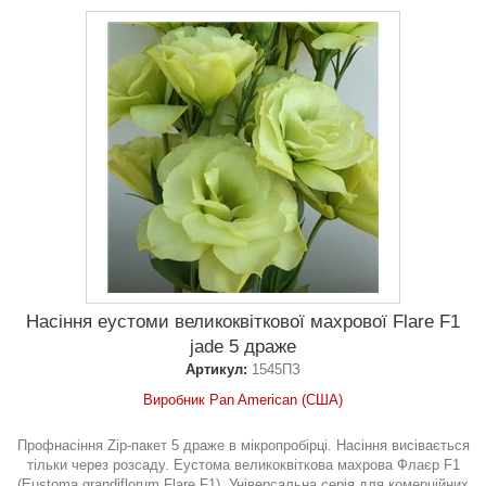
Насіння еустоми великоквіткової махрової Flare F1
jade 5 драже
Артикул:
1545ПЗ
Виробник Pan American (США)
Профнасіння Zip-пакет 5 драже в мікропробірці. Насіння висівається
тільки через розсаду. Еустома великоквіткова махрова Флаєр F1
(Eustoma grandiflorum Flare F1). Універсальна серія для комерційних