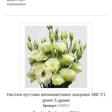
порівняння
Насіння еустоми великоквіткової махрової АВС F1
green 5 драже
Артикул:
2498ПЗ