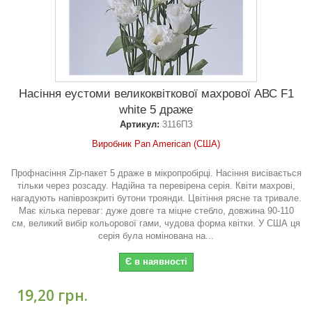
Насіння еустоми великоквіткової махрової АВС F1
white 5 драже
Артикул:
3116ПЗ
Виробник Pan American (США)
Профнасіння Zip-пакет 5 драже в мікропробірці. Насіння висівається
тільки через розсаду. Надійна та перевірена серія. Квіти махрові,
нагадують напіврозкриті бутони троянди. Цвітіння рясне та тривале.
Має кілька переваг: дуже довге та міцне стебло, довжина 90-110
см, великий вибір кольорової гами, чудова форма квітки. У США ця
серія була номінована на...
Є в наявності
19,20 грн.