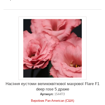
Насіння еустоми великоквіткової махрової Flare F1
deep rose 5 драже
Артикул:
1544ПЗ
Виробник Pan American (США)