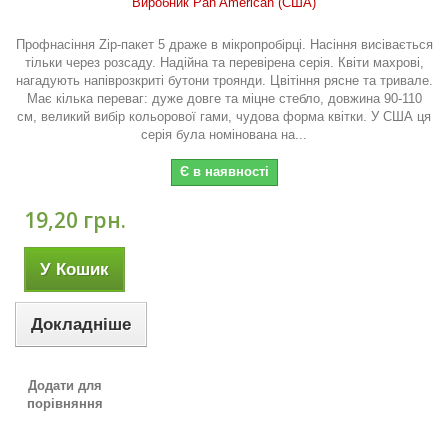
Виробник Pan American (США)
Профнасіння Zip-пакет 5 драже в мікропробірці. Насіння висівається
тільки через розсаду. Надійна та перевірена серія. Квіти махрові,
нагадують напіврозкриті бутони троянди. Цвітіння рясне та тривале.
Має кілька переваг: дуже довге та міцне стебло, довжина 90-110
см, великий вибір кольорової гами, чудова форма квітки. У США ця
серія була номінована на...
Є в наявності
19,20 грн.
У Кошик
Докладніше
Додати для
порівняння