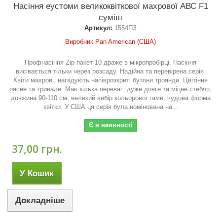
Насіння еустоми великоквіткової махрової АВС F1
суміш
Артикул:
1554ПЗ
Виробник Pan American (США)
Профнасіння Zip-пакет 10 драже в мікропробірці. Насіння
висівається тільки через розсаду. Надійна та перевірена серія.
Квіти махрові, нагадують напіврозкриті бутони троянди. Цвітіння
рясне та тривале. Має кілька переваг: дуже довге та міцне стебло,
довжина 90-110 см, великий вибір кольорової гами, чудова форма
квітки. У США ця серія була номінована на...
Є в наявності
37,00 грн.
У Кошик
Докладніше