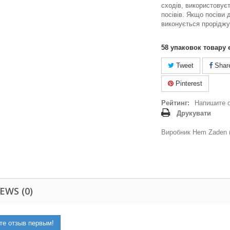
сходів, використовує
посівів. Якщо посіви д
виконується проріджу
58
упаковок товару 
Tweet
Shar
Pinterest
Рейтинг:
Напишите 
Друкувати
Виробник Hem Zaden (
EWS (0)
те отзыв первым!