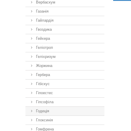
Вербаскум
Газанія
Гайлардія
Гвоздика
Гейхера
Геліотроп
Геліхризум
Жоржина
Гербера
Гібіскус
Гіпоестес
Гіпсофіла
Годеція
Глоксинія
Гомфрена