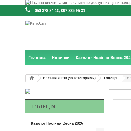
:
050-378-84-16, 097-835-95-31
Головна
Новинки
Каталог Насіння Весна 202
Насіння квітів (за категоріями)
Годеція
На
ГОДЕЦІЯ
Каталог Насіння Весна 2026