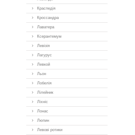
Краспедія
Кроссандра
Лаватера
Ксерантемум
Левізія
Лагурус
Левкой
Льон
Лобелія
Лілейник
Ліхніс
Лонас
Люпин
Левові ротики