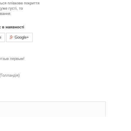
ться плівкове покриття
уже густі, то
вання.
є в наявності
e
Google+
отзыв первым!
Голландія)