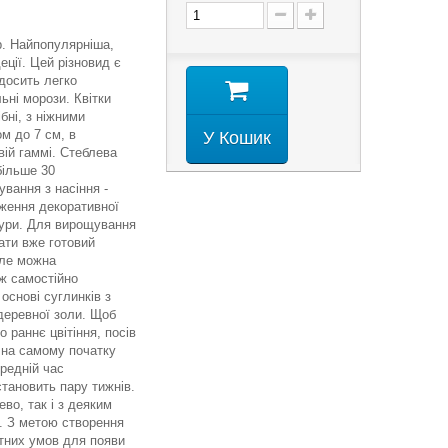
р.
Найпопулярніша,
еції. Цей різновид є
 досить легко
ьні морози. Квітки
бні, з ніжними
м до 7 см, в
У Кошик
вій гаммі. Стеблева
більше 30
вання з насіння -
ження декоративної
тури. Для вирощування
ати вже готовий
але можна
ж самостійно
основі суглинків з
деревної золи. Щоб
 раннє цвітіння, посів
 на самому початку
ередній час
становить пару тижнів.
во, так і з деяким
. З метою створення
них умов для появи