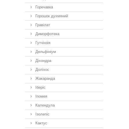
Горечавка
Горошок духмяний
Гравілат
Диморфотека
Гутчінзія
Дельфініум
Діхондра
Доліхос
Жакаранда
Іберiс
Іпомея
Календула
Ізолепіс
Кактус