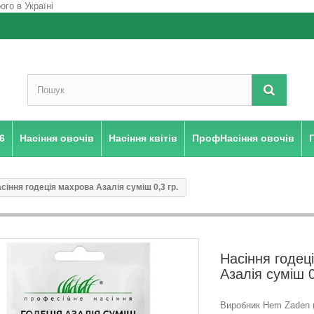
6
Насіння овочів
Насіння квітів
ПрофНасіння овочів
сіння годеція махрова Азалія суміш 0,3 гр.
Насіння годец
Азалія суміш 0
Виробник Hem Zaden (