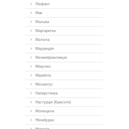
Люфант
Мак
Мальва
Маргаритка
Матіола
Маурандія
Мезембріантемум
Мімулюс
Мірабіліс
Міскантус
Наперстянка
Настурція (Красоля)
Молюцела
Незабудка
Немезiя