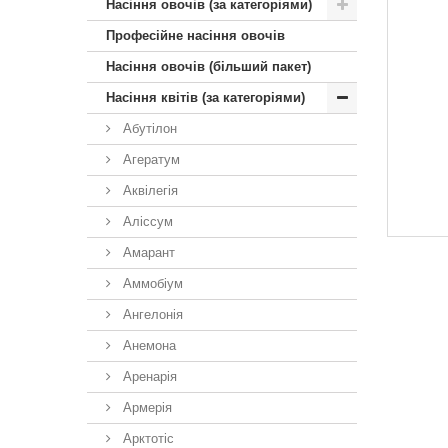
Насіння овочів (за категоріями)
Професійне насіння овочів
Насіння овочів (більший пакет)
Насіння квітів (за категоріями)
Абутілон
Агератум
Аквілегія
Аліссум
Амарант
Аммобіум
Ангелонія
Анемона
Аренарія
Армерія
Арктотiс