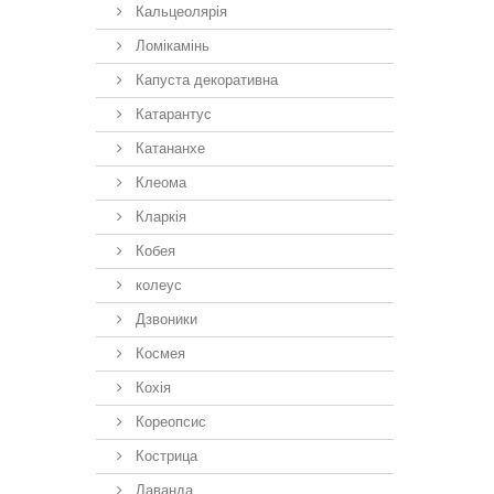
Кальцеолярія
Ломікамінь
Капуста декоративна
Катарантус
Катананхе
Клеома
Кларкія
Кобея
колеус
Дзвоники
Космея
Кохія
Кореопсис
Кострица
Лаванда