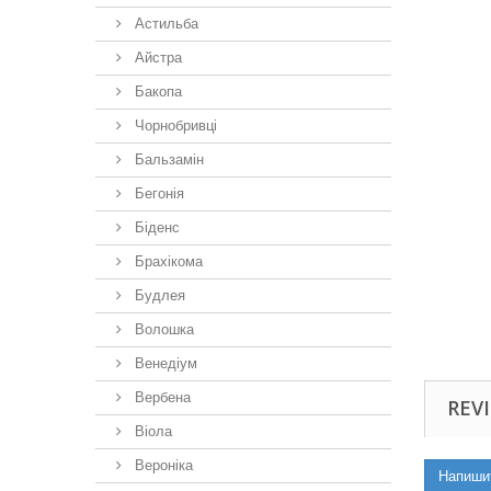
Астильба
Айстра
Бакопа
Чорнобривці
Бальзамін
Бегонія
Біденс
Брахікома
Будлея
Волошка
Венедіум
Вербена
REVI
Віола
Вероніка
Напиши