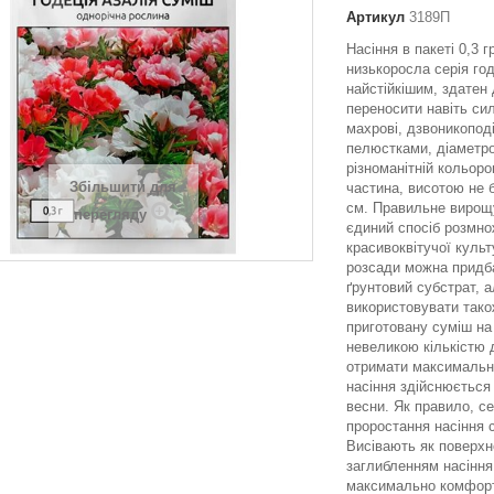
Артикул
3189П
Насіння в пакеті 0,3 г
низькоросла серія год
найстійкішим, здатен
переносити навіть сил
махрові, дзвоникоподі
пелюстками, діаметро
різноманітній кольоро
Збільшити для
частина, висотою не 
см.
Правильне вирощу
перегляду
єдиний спосіб розмно
красивоквітучої куль
розсади можна придб
ґрунтовий субстрат, 
використовувати тако
приготовану суміш на 
невеликою кількістю 
отримати максимально
насіння здійснюється
весни. Як правило, с
проростання насіння 
Висівають як поверхне
заглибленням насіння
максимально комфорт