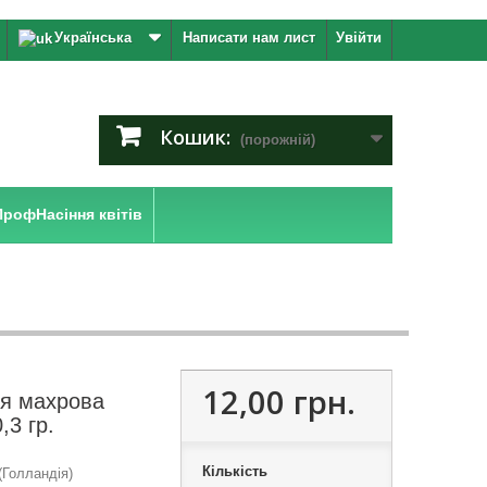
Українська
Написати нам лист
Увійти
Кошик:
(порожній)
ПрофНасіння квітів
12,00 грн.
ія махрова
,3 гр.
Кількість
Голландія)