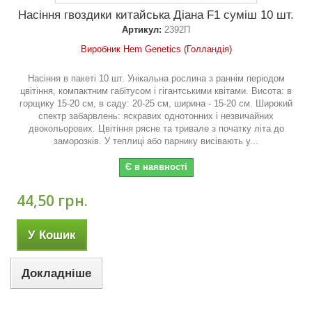
Насіння гвоздики китайська Діана F1 суміш 10 шт.
Артикул:
2392П
Виробник Hem Genetics (Голландія)
Насіння в пакеті 10 шт. Унікальна рослина з раннім періодом
цвітіння, компактним габітусом і гігантськими квітами. Висота: в
горщику 15-20 см, в саду: 20-25 см, ширина - 15-20 см. Широкий
спектр забарвлень: яскравих однотонних і незвичайних
двокольорових. Цвітіння рясне та тривале з початку літа до
заморозків. У теплиці або парнику висівають у...
Є в наявності
44,50 грн.
У Кошик
Докладніше