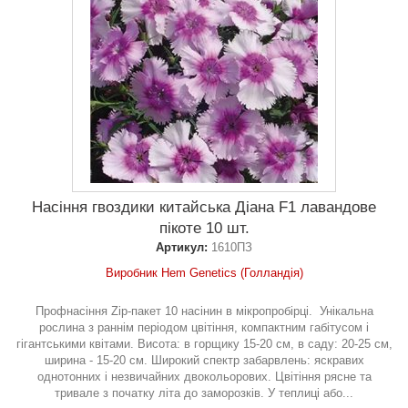
Насіння гвоздики китайська Діана F1 лавандове
пікоте 10 шт.
Артикул:
1610ПЗ
Виробник Hem Genetics (Голландія)
Профнасіння Zip-пакет 10 насінин в мікропробірці. Унікальна
рослина з раннім періодом цвітіння, компактним габітусом і
гігантськими квітами. Висота: в горщику 15-20 см, в саду: 20-25 см,
ширина - 15-20 см. Широкий спектр забарвлень: яскравих
однотонних і незвичайних двокольорових. Цвітіння рясне та
тривале з початку літа до заморозків. У теплиці або...