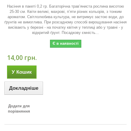
Насіння в пакеті 0,2 гр. Багаторічна трав’яниста рослина висотою
25-30 см. Квіти великі, махрові, п’яти різних кольорів, з тонким
ароматом. Світлолюбива культура, не витримує застою води, до
ґрунтів не вимоглива. При розсадному способі вирощування насіння
висівають у березні - на початку квітня у теплиці або у травні - у
відкритий ґрунт. Посадкову ємність...
Є в наявності
14,00 грн.
У Кошик
Докладніше
Додати для
порівняння