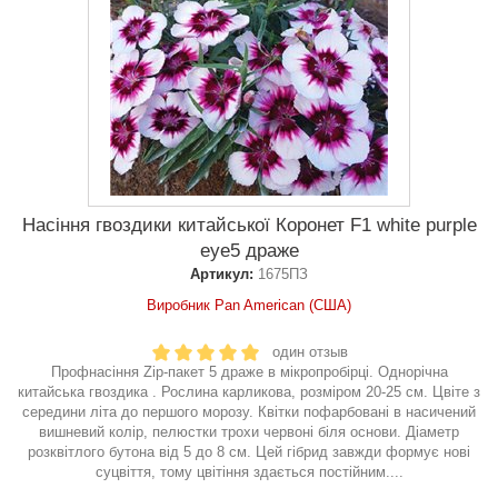
Насіння гвоздики китайської Коронет F1 white purple
eye5 драже
Артикул:
1675ПЗ
Виробник Pan American (США)
один отзыв
Профнасіння Zip-пакет 5 драже в мікропробірці. Однорічна
китайська гвоздика . Рослина карликова, розміром 20-25 см. Цвіте з
середини літа до першого морозу. Квітки пофарбовані в насичений
вишневий колір, пелюстки трохи червоні біля основи. Діаметр
розквітлого бутона від 5 до 8 см. Цей гібрид завжди формує нові
суцвіття, тому цвітіння здається постійним....