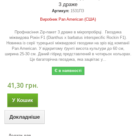
3 драже
Артикул:
1531ПЗ
Виробник Pan American (США)
Профнасіння Zip-пакет 3 драже в мікропробірці. Гвоздика
міжвидова Рокін F1 (Dianthus x barbatus interspecific Rockin F1).
Новинка із серії турецької міжвидової гвоздики на зріз від компанії
Pan American. У відкритому ґрунті висота культури до 60 см,
ширина 25-30 см. Даний гібрид представлений в чотирьох кольорах.
Це багаторічна гвоздика, яка зацвітає у...
Є в наявності
41,30 грн.
У Кошик
Докладніше
Додати для