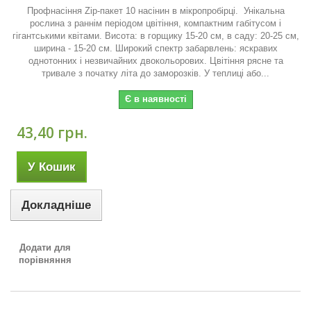
Профнасіння Zip-пакет 10 насінин в мікропробірці. Унікальна
рослина з раннім періодом цвітіння, компактним габітусом і
гігантськими квітами. Висота: в горщику 15-20 см, в саду: 20-25 см,
ширина - 15-20 см. Широкий спектр забарвлень: яскравих
однотонних і незвичайних двокольорових. Цвітіння рясне та
тривале з початку літа до заморозків. У теплиці або...
Є в наявності
43,40 грн.
У Кошик
Докладніше
Додати для
порівняння