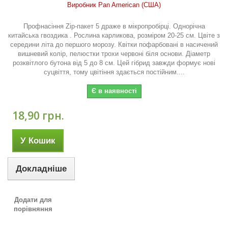
Виробник Pan American (США)
Профнасіння Zip-пакет 5 драже в мікропробірці. Однорічна
китайська гвоздика . Рослина карликова, розміром 20-25 см. Цвіте з
середини літа до першого морозу. Квітки пофарбовані в насичений
вишневий колір, пелюстки трохи червоні біля основи. Діаметр
розквітлого бутона від 5 до 8 см. Цей гібрид завжди формує нові
суцвіття, тому цвітіння здається постійним....
Є в наявності
18,90 грн.
У Кошик
Докладніше
Додати для
порівняння