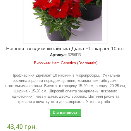
Насіння гвоздики китайська Діана F1 скарлет 10 шт.
Артикул:
3256ПЗ
Виробник Hem Genetics (Голландія)
Профнасіння Zip-пакет 10 насінин в мікропробірці. Унікальна
рослина з раннім періодом цвітіння, компактним габітусом і
гігантськими квітами. Висота: в горщику 15-20 см, в саду: 20-25 см,
ширина - 15-20 см. Широкий спектр забарвлень: яскравих
однотонних і незвичайних двокольорових. Цвітіння рясне та
тривале з початку літа до заморозків. У теплиці або...
Є в наявності
43,40 грн.