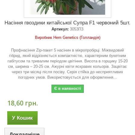
Насіння гвоздики китайської Супра F1 червоний 5шт.
Артикул:
3053ПЗ
Виробник Hem Genetics (Голландія)
Профнасіння Zip-пакет 5 насінин в мікропробірці. Міжвидовий
гібрид, який відрізняється компактністю, характерним букетним
габітусом та тривалим періодом цвітіння. Висота в горщику 15-20
см, ширина – 20-25 см. Ажурні квіти яскравих кольорів. Зацвітає
через три місяці після посіву. Серія стійка до несприятливих
погодних умов. Використовується для оформлення...
Є в наявності
18,60 грн.
У Кошик
Докладніше