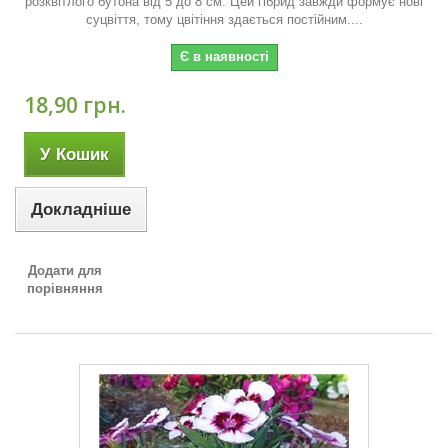
розквітлого бутона від 5 до 8 см. Цей гібрид завжди формує нові
суцвіття, тому цвітіння здається постійним....
Є в наявності
18,90 грн.
У Кошик
Докладніше
Додати для
порівняння