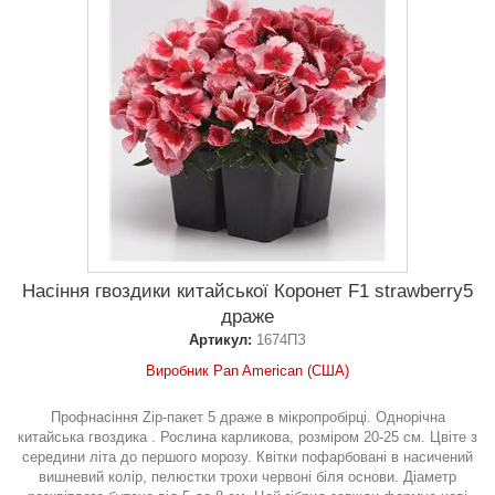
Насіння гвоздики китайської Коронет F1 strawberry5
драже
Артикул:
1674ПЗ
Виробник Pan American (США)
Профнасіння Zip-пакет 5 драже в мікропробірці. Однорічна
китайська гвоздика . Рослина карликова, розміром 20-25 см. Цвіте з
середини літа до першого морозу. Квітки пофарбовані в насичений
вишневий колір, пелюстки трохи червоні біля основи. Діаметр