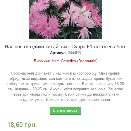
Насіння гвоздики китайської Супра F1 лососева 5шт.
Артикул:
2444ПЗ
Виробник Hem Genetics (Голландія)
Профнасіння Zip-пакет 5 насінин в мікропробірці. Міжвидовий
гібрид, який відрізняється компактністю, характерним букетним
габітусом та тривалим періодом цвітіння. Висота в горщику 15-20
см, ширина – 20-25 см. Ажурні квіти яскравих кольорів. Зацвітає
через три місяці після посіву. Серія стійка до несприятливих
погодних умов. Використовується для оформлення...
Є в наявності
18,60 грн.