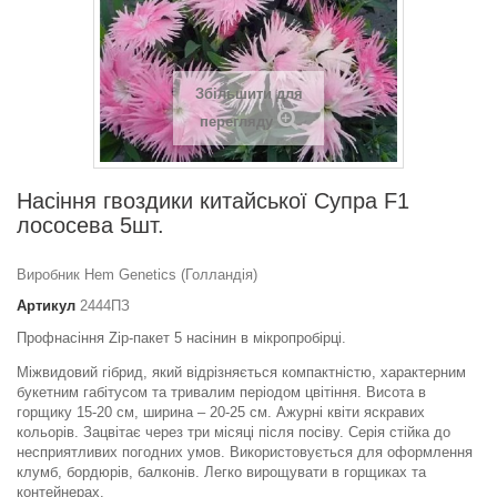
Збільшити для
перегляду
Насіння гвоздики китайської Супра F1
лососева 5шт.
Виробник Hem Genetics (Голландія)
Артикул
2444ПЗ
Профнасіння Zip-пакет 5 насінин в мікропробірці.
Міжвидовий гібрид, який відрізняється компактністю, характерним
букетним габітусом та тривалим періодом цвітіння. Висота в
горщику 15-20 см, ширина – 20-25 см. Ажурні квіти яскравих
кольорів. Зацвітає через три місяці після посіву. Серія стійка до
несприятливих погодних умов. Використовується для оформлення
клумб, бордюрів, балконів. Легко вирощувати в горщиках та
контейнерах.