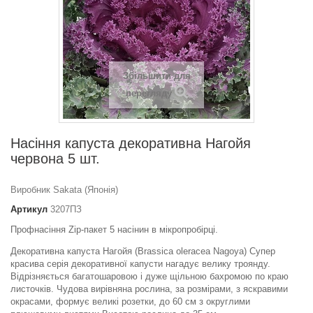
Збільшити для
перегляду
Насіння капуста декоративна Нагойя
червона 5 шт.
Виробник Sakata (Японія)
Артикул
3207ПЗ
Профнасіння Zip-пакет 5 насінин в мікропробірці.
Декоративна капуста Нагойя (Brassica oleracea Nagoya) Супер
красива серія декоративної капусти нагадує велику троянду.
Відрізняється багатошаровою і дуже щільною бахромою по краю
листочків. Чудова вирівняна рослина, за розмірами, з яскравими
окрасами, формує великі розетки, до 60 см з округлими