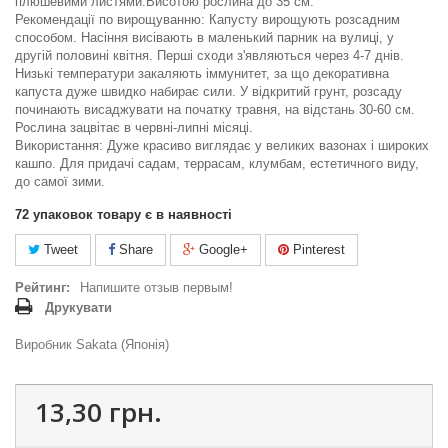
плюшевими листями.Висотою рослина до 35 см.
Рекомендації по вирощуванню: Капусту вирощують розсадним
способом. Насіння висівають в маленький парник на вулиці, у
другій половині квітня. Перші сходи з'являються через 4-7 днів.
Низькі температури закаляють іммунитет, за що декоративна
капуста дуже швидко набирає сили. У відкритий грунт, розсаду
починають висаджувати на початку травня, на відстань 30-60 см.
Рослина зацвітає в червні-липні місяці.
Використання: Дуже красиво виглядає у великих вазонах і широких
кашпо. Для придачі садам, террасам, клумбам, естетичного виду,
до самої зими.
72
упаковок товару є в наявності
Tweet
Share
Google+
Pinterest
Рейтинг:
Напишите отзыв первым!
Друкувати
Виробник Sakata (Японія)
13,30 грн.