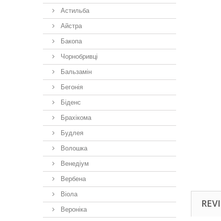
Астильба
Айстра
Бакопа
Чорнобривці
Бальзамін
Бегонія
Біденс
Брахікома
Будлея
Волошка
Венедіум
Вербена
Віола
REVI
Вероніка