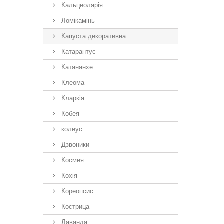
Кальцеолярія
Ломікамінь
Капуста декоративна
Катарантус
Катананхе
Клеома
Кларкія
Кобея
колеус
Дзвоники
Космея
Кохія
Кореопсис
Кострица
Лаванда