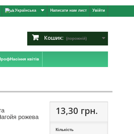
Українська
Написати нам лист
Увійти
Кошик:
(порожній)
ПрофНасіння квітів
13,30 грн.
та
Нагойя рожева
Кількість