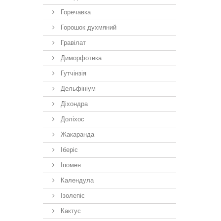
Горечавка
Горошок духмяний
Гравілат
Диморфотека
Гутчінзія
Дельфініум
Діхондра
Доліхос
Жакаранда
Іберiс
Іпомея
Календула
Ізолепіс
Кактус