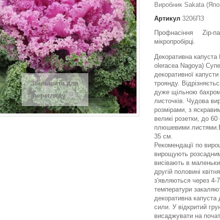
Виробник Sakata (Япо
Артикул
3206ПЗ
Профнасіння Zip-
мікропробірці.
Декоративна капуста 
oleracea Nagoya) Супе
декоративної капусти
Збільшити для
троянду. Відрізняєть
дуже щільною бахро
перегляду
листочків. Чудова ви
розмірами, з яскрави
великі розетки, до 60
плюшевими листями.
35 см.
Рекомендації по вир
вирощують розсадним
висівають в маленьки
другій половині квітн
з'являються через 4-7
температури закаляют
декоративна капуста
сили. У відкритий гру
висаджувати на почат