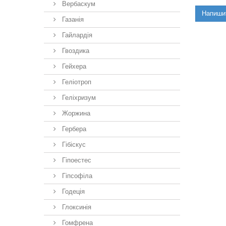
Вербаскум
Напиши
Газанія
Гайлардія
Гвоздика
Гейхера
Геліотроп
Геліхризум
Жоржина
Гербера
Гібіскус
Гіпоестес
Гіпсофіла
Годеція
Глоксинія
Гомфрена