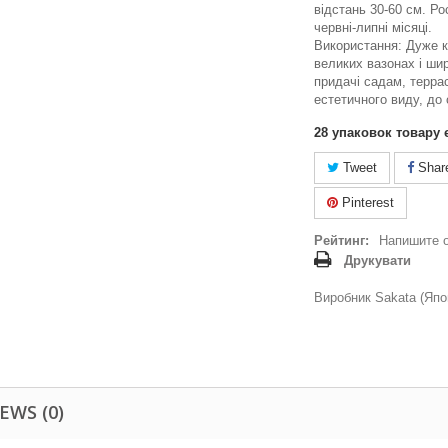
відстань 30-60 см. Ро
червні-липні місяці.
Використання: Дуже к
великих вазонах і ши
придачі садам, терра
естетичного виду, до 
28
упаковок товару 
Tweet
Shar
Pinterest
Рейтинг:
Напишите 
Друкувати
Виробник Sakata (Япо
EWS (0)