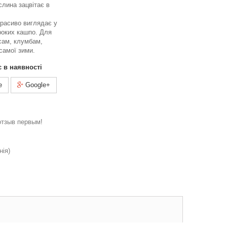
слина зацвітає в
расиво виглядає у
роких кашпо. Для
сам, клумбам,
самої зими.
є в наявності
e
Google+
отзыв первым!
нія)