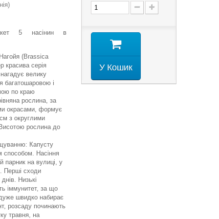
нія)
пакет 5 насінин в
Нагойя (Brassica
р красива серія
У Кошик
 нагадує велику
ся багатошаровою і
мою по краю
рівняна рослина, за
ми окрасами, формує
 см з округлими
Висотою рослина до
ощуванню: Капусту
 способом. Насіння
й парник на вулиці, у
я. Перші сходи
 днів. Низькі
ь іммунитет, за що
 дуже швидко набирає
нт, розсаду починають
ку травня, на