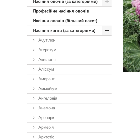
Насіння овочів (за категоріями)
Професійне насіння овочів
Насіння овочів (більший пакет)
Насіння квітів (за категоріями)
Абутілон
Агератум
Аквілегія
Аліссум
Амарант
Аммобіум
Ангелонія
Анемона
Аренарія
Армерія
Арктотiс