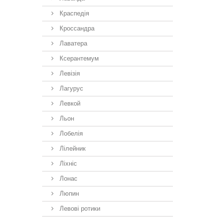
Краспедія
Кроссандра
Лаватера
Ксерантемум
Левізія
Лагурус
Левкой
Льон
Лобелія
Лілейник
Ліхніс
Лонас
Люпин
Левові ротики