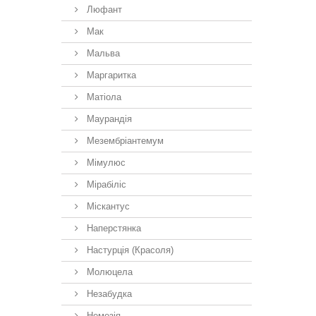
Люфант
Мак
Мальва
Маргаритка
Матіола
Маурандія
Мезембріантемум
Мімулюс
Мірабіліс
Міскантус
Наперстянка
Настурція (Красоля)
Молюцела
Незабудка
Немезiя