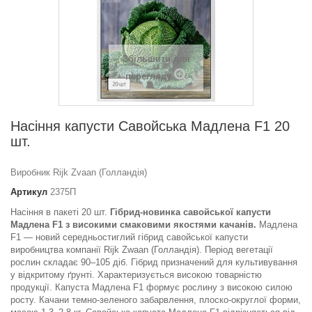
Збільшити для
перегляду
Насіння капусти Савойська Мадлена F1 20
шт.
Виробник Rijk Zvaan (Голландія)
Артикул
2375П
Насіння в пакеті 20 шт.
Гібрид-новинка савойської капусти
Мадлена F1 з високими смаковими якостями качанів.
Мадлена
F1 — новий середньостиглий гібрид савойської капусти
виробництва компанії Rijk Zwaan (Голландія). Період вегетації
рослин складає 90–105 діб. Гібрид призначений для культивування
у відкритому ґрунті. Характеризується високою товарністю
продукції. Капуста Мадлена F1 формує рослину з високою силою
росту. Качани темно-зеленого забарвлення, плоско-округлої форми,