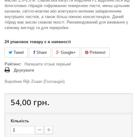
масою 1,3–2,8 кг. Савойська капуста Мадлена F1 відрізняється від
білоголових гібридів гофрованою поверхнею листя, менш щільним
качаном, світло-жовтим або жовтувато-зеленим забарвленням
внутрішніх листків, а також більш ніжною консистенцією. Даний
гібрид має високі смакові якості. Рекомендований для вживання у
свіжому вигляді та для переробки.
24
упаковок товару є в наявності
Tweet
Share
Google+
Pinterest
Рейтинг:
Напишите отзыв первым!
Друкувати
Виробник Rijk Zvaan (Голландія)
54,00 грн.
Кількість