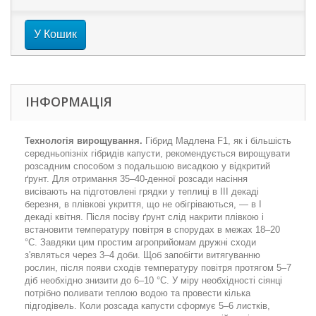
У Кошик
ІНФОРМАЦІЯ
Технологія вирощування.
Гібрид Мадлена F1, як і більшість
середньопізніх гібридів капусти, рекомендується вирощувати
розсадним способом з подальшою висадкою у відкритий
ґрунт. Для отримання 35–40-денної розсади насіння
висівають на підготовлені грядки у теплиці в ІІІ декаді
березня, в плівкові укриття, що не обігріваються, — в І
декаді квітня. Після посіву ґрунт слід накрити плівкою і
встановити температуру повітря в спорудах в межах 18–20
°С. Завдяки цим простим агроприйомам дружні сходи
з'являться через 3–4 доби. Щоб запобігти витягуванню
рослин, після появи сходів температуру повітря протягом 5–7
діб необхідно знизити до 6–10 °С. У міру необхідності сіянці
потрібно поливати теплою водою та провести кілька
підгодівель. Коли розсада капусти сформує 5–6 листків,