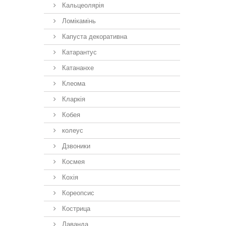
Кальцеолярія
Ломікамінь
Капуста декоративна
Катарантус
Катананхе
Клеома
Кларкія
Кобея
колеус
Дзвоники
Космея
Кохія
Кореопсис
Кострица
Лаванда