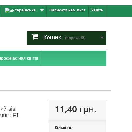
Українська
Написати нам лист
Увійти
Кошик:
(порожній)
ПрофНасіння квітів
11,40 грн.
ий зів
вінні F1
Кількість