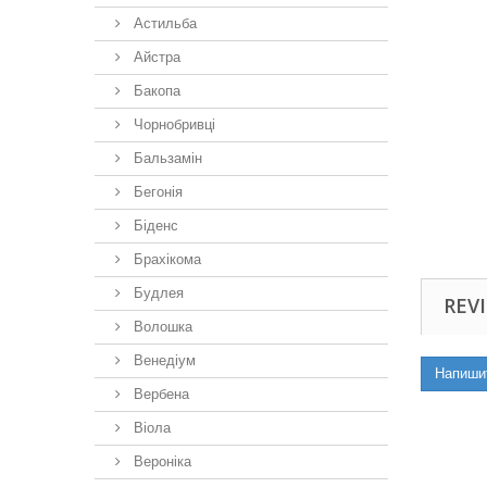
Астильба
Айстра
Бакопа
Чорнобривці
Бальзамін
Бегонія
Біденс
Брахікома
Будлея
REVI
Волошка
Венедіум
Напиши
Вербена
Віола
Вероніка