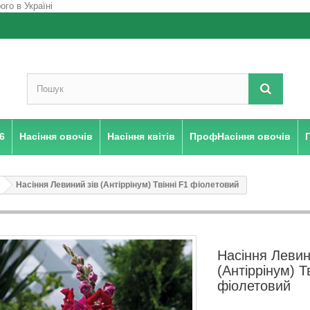
6
Насіння овочів
Насіння квітів
ПрофНасіння овочів
Насіння Левиний зів (Антіррінум) Твінні F1 фіолетовий
Насіння Левин
(Антіррінум) Т
фіолетовий