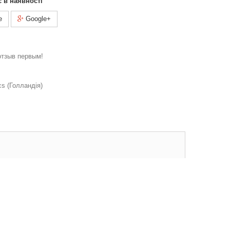
є в наявності
e
Google+
отзыв первым!
s (Голландія)