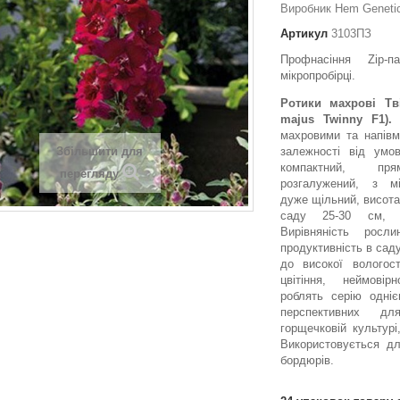
Виробник Hem Genetic
Артикул
3103ПЗ
Профнасіння Zip-
мікропробірці.
Ротики махрові Тві
majus Twinny F1).
Н
махровими та напівм
Збільшити для
залежності від умо
компактний, пря
перегляду
розгалужений, з мі
дуже щільний, висота
саду 25-30 см, 
Вирівняність росл
продуктивність в саду
до високої вологос
цвітіння, неймовір
роблять серію одні
перспективних д
горщечковій культурі
Використовується д
бордюрів.