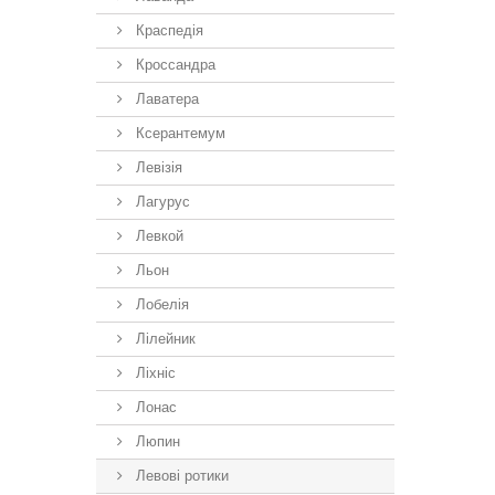
Краспедія
Кроссандра
Лаватера
Ксерантемум
Левізія
Лагурус
Левкой
Льон
Лобелія
Лілейник
Ліхніс
Лонас
Люпин
Левові ротики