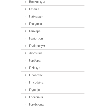
Вербаскум
Газанія
Гайлардія
Гвоздика
Гейхера
Геліотроп
Геліхризум
Жоржина
Гербера
Гібіскус
Гіпоестес
Гіпсофіла
Годеція
Глоксинія
Гомфрена