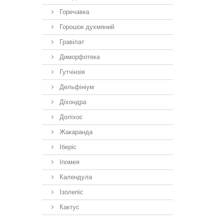
Горечавка
Горошок духмяний
Гравілат
Диморфотека
Гутчінзія
Дельфініум
Діхондра
Доліхос
Жакаранда
Іберiс
Іпомея
Календула
Ізолепіс
Кактус