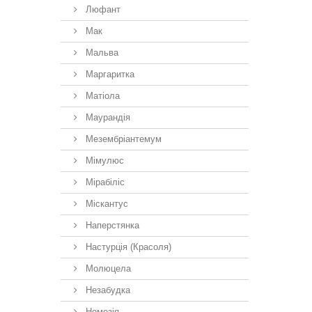
Люфант
Мак
Мальва
Маргаритка
Матіола
Маурандія
Мезембріантемум
Мімулюс
Мірабіліс
Міскантус
Наперстянка
Настурція (Красоля)
Молюцела
Незабудка
Немезiя