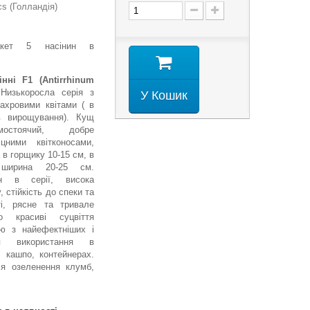
s (Голландія)
пакет 5 насінин в
нні F1 (Antirrhinum
изькоросла серія з
У Кошик
ахровими квітами ( в
в вирощування). Кущ
мостоячий, добре
цними квітконосами,
 в горщику 10-15 см, в
ширина 20-25 см.
ин в серії, висока
, стійкість до спеки та
ті, рясне та тривале
но красиві суцвіття
єю з найефектніших і
ля використання в
, кашпо, контейнерах.
ля озеленення клумб,