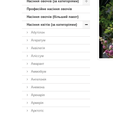
Насіння овочів (за категоріями)
Професійне насіння овочів
Насіння овочів (більший пакет)
Насіння квітів (за категоріями)
Абутілон
Агератум
Аквілегія
Аліссум
Амарант
Аммобіум
Ангелонія
Анемона
Аренарія
Армерія
Арктотiс