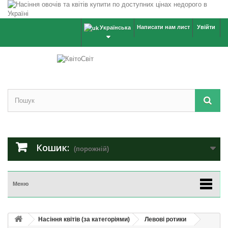
Написати нам лист
Увійти
Українська
Кошик:
(порожній)
Меню
Насіння квітів (за категоріями)
Левові ротики