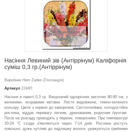
Збільшити для
перегляду
Насіння Левиний зів (Антіррінум) Каліфорнія
суміш 0,3 гр.(Антіррінум)
Виробник Hem Zaden (Голландія)
Артикул
2244П
Насіння в пакеті 0,3 гр. Вишуканий однорічних висотою 80-90 см, з
великими, яскравими квітами. Листя видовжене, темно-зеленого
кольору. Цвіте з червня до заморозків. Світлолюбива, холодостійка
рослина, віддає перевагу легким, дренованим, родючим ґрунтам.
Посів на розсаду проводять у березні, поверхнево. При температурі
20-24 °С сходи з'являються через 7-14 днів. Рослини ростуть
повільно, дуже чутливі до надлишку вологи, уражуються грибними