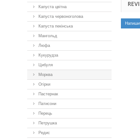
REVI
Капуста цвітна
Капуста червоноголова
Напиши
Капуста пекінська
Мангольд
Люфа
Кукурудза
Цибуля
Морква
Огірки
Пастернак
Патисони
Перець
Петрушка
Редис