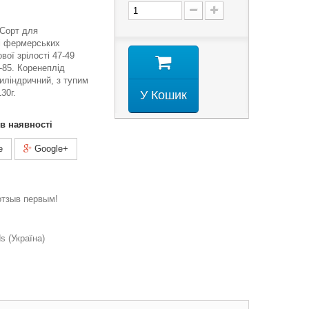
. Сорт для
і фермерських
вої зрілості 47-49
5-85. Коренеплід
иліндричний, з тупим
130г.
У Кошик
 в наявності
e
Google+
отзыв первым!
 (Україна)