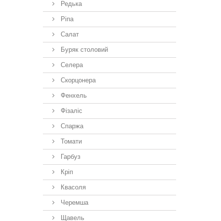
Редька
Ріпа
Салат
Буряк столовий
Селера
Скорцонера
Фенхель
Фізаліс
Спаржа
Томати
Гарбуз
Кріп
Квасоля
Черемша
Щавель