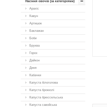
Насіння овочів (за категоріями)
Арахіс
Кавун
Артишок
Баклажан
Боби
Бруква
Горох
Дайкон
Диня
Кабачки
Капуста білоголова
Капуста брокколі
Капуста брюссельська
Капуста савойська