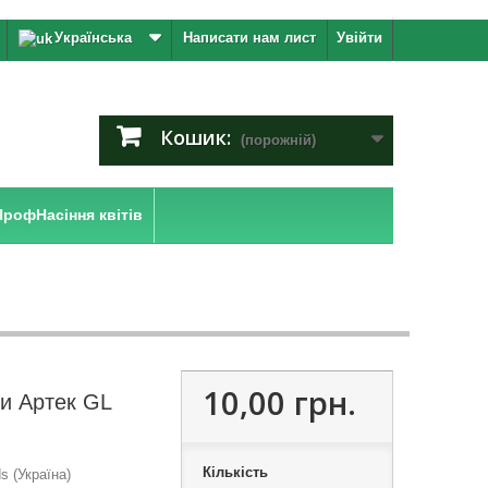
Українська
Написати нам лист
Увійти
Кошик:
(порожній)
ПрофНасіння квітів
10,00 грн.
и Артек GL
Кількість
 (Україна)