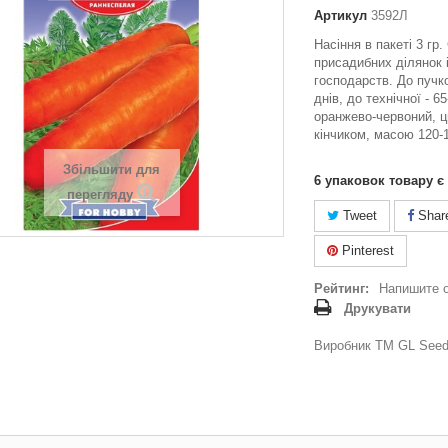
Артикул
3592Л
Насіння в пакеті 3 гр
присадибних ділянок 
господарств. До пучко
днів, до технічної - 6
оранжево-червоний, ц
кінчиком, масою 120-
Збільшити для
6
упаковок товару є
перегляду
Tweet
Shar
Pinterest
Рейтинг:
Напишите 
Друкувати
Виробник ТМ GL Seeds