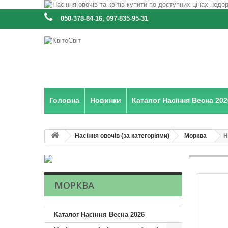
:
050-378-84-16, 097-835-95-31
Головна
Новинки
Каталог Насіння Весна 202
Насіння овочів (за категоріями)
Морква
Н
МОРКВА
Каталог Насіння Весна 2026