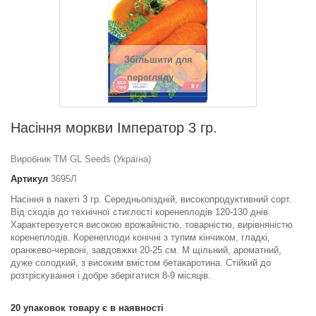
Збільшити для
перегляду
Насіння моркви Імператор 3 гр.
Виробник ТМ GL Seeds (Україна)
Артикул
3695Л
Насіння в пакеті 3 гр. Середньопіздній, високопродуктивний сорт.
Від сходів до технічної стиглості коренеплодів 120-130 днів.
Характерезуется високою врожайністю, товарністю, вирівняністю
коренеплодів. Коренеплоди конічні з тупим кінчиком, гладкі,
оранжево-червоні, завдовжки 20-25 см. М щільний, ароматний,
дуже солодкий, з високим вмістом бетакаротина. Стійкий до
розтріскування і добре зберігатися 8-9 місяців.
20
упаковок товару є в наявності