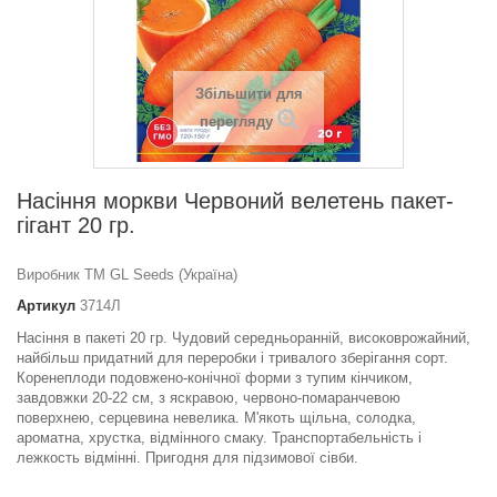
Збільшити для
перегляду
Насіння моркви Червоний велетень пакет-
гігант 20 гр.
Виробник ТМ GL Seeds (Україна)
Артикул
3714Л
Насіння в пакеті 20 гр. Чудовий середньоранній, високоврожайний,
найбільш придатний для переробки і тривалого зберігання сорт.
Коренеплоди подовжено-конічної форми з тупим кінчиком,
завдовжки 20-22 см, з яскравою, червоно-помаранчевою
поверхнею, серцевина невелика. М'якоть щільна, солодка,
ароматна, хрустка, відмінного смаку. Транспортабельність і
лежкость відмінні. Пригодня для підзимової сівби.