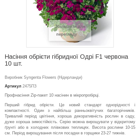
Збільшити для
перегляду
Насіння обрієти гібридної Одрі F1 червона
10 шт.
Виробник Syngenta Flowers (Нідерланди)
Артикул
2475ПЗ
Профнасіння Zip-пакет 10 насінин в мікропробірці.
Перший гібрид обрієти. Це новий стандарт однорідності і
компактності. Один з найбільш ранньоквітучих багаторічників.
Тривалий період цвітіння, хороша декоративність рослин в саду,
дуже хороша зимостійкість. Серію можна вирощувати у відкритому
ґрунті або в холодних плівкових теплицях. Висота рослини 10-15
см. Період вирощування після посадки в горщики 23-27 тижнів.