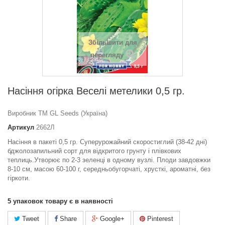
Збільшити для
перегляду
Насіння огірка Веселi метелики 0,5 гр.
Виробник ТМ GL Seeds (Україна)
Артикул
2662Л
Насіння в пакеті 0,5 гр. Суперурожайний скоростиглий (38-42 дні)
бджолозапильний сорт для відкритого грунту і плівкових
теплиць.Утворює по 2-3 зеленці в одному вузлі. Плоди завдовжки
8-10 см, масою 60-100 г, середньобугорчаті, хрусткі, ароматні, без
гіркоти.
5
упаковок товару є в наявності
Tweet
Share
Google+
Pinterest