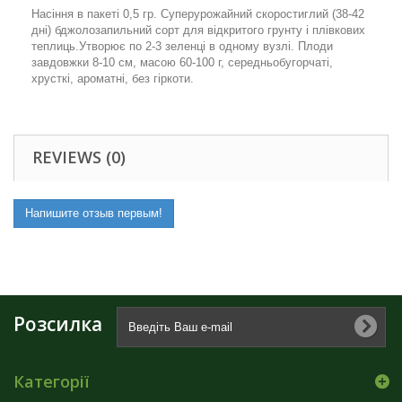
Насіння в пакеті 0,5 гр. Суперурожайний скоростиглий (38-42
дні) бджолозапильний сорт для відкритого грунту і плівкових
теплиць.Утворює по 2-3 зеленці в одному вузлі. Плоди
завдовжки 8-10 см, масою 60-100 г, середньобугорчаті,
хрусткі, ароматні, без гіркоти.
REVIEWS (0)
Напишите отзыв первым!
Розсилка
Категорії