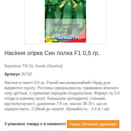
Збільшити для
перегляду
Насіння огiрка Син полка F1 0,5 гр.
Виробник ТМ GL Seeds (Україна)
Артикул
3573Л
Насіння в пакеті 0,5 гр. Ранній високоврожайний гібрид для
відкритого грунту. Рослина середньоросла, переважно жіночого
типу цвітіння, з тривалим періодом плодоносіння. Формує по 2-4
плоди в кожному вузлі. Корнішони циліндричні, глянцеві,
крупнобугорчасті, довжиною 7-8 см, масою 35-70 г, що не
переростають. Стійкий до хвороб. Урожайність - 2,4 кг / м2.
3
упаковок товару є в наявності
Увага: Остання одиниця!