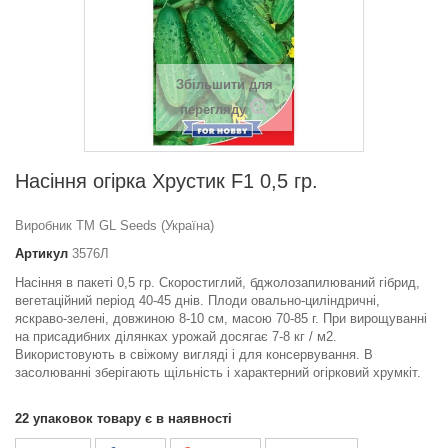
Збільшити для
перегляду
Насіння огiрка Хрустик F1 0,5 гр.
Виробник ТМ GL Seeds (Україна)
Артикул
3576Л
Насіння в пакеті 0,5 гр. Скоростиглий, бджолозапилюваний гібрид,
вегетаційний період 40-45 днів. Плоди овально-циліндричні,
яскраво-зелені, довжиною 8-10 см, масою 70-85 г. При вирощуванні
на присадибних ділянках урожай досягає 7-8 кг / м2.
Використовують в свіжому вигляді і для консервування. В
засолюванні зберігають щільність і характерний огірковий хрумкіт.
22
упаковок товару є в наявності