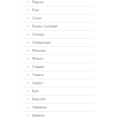
Редька
Ріпа
Салат
Буряк столовий
Селера
Скорцонера
Фенхель
Фізаліс
Спаржа
Томати
Гарбуз
Кріп
Квасоля
Черемша
Щавель