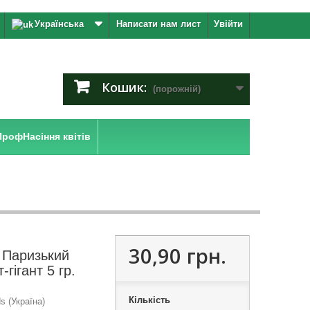
Українська
Написати нам лист
Увійти
Кошик:
(порожній)
ПрофНасіння квітів
30,90 грн.
а Паризький
-гігант 5 гр.
Кількість
 (Україна)