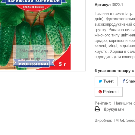
Артикул
3623Л
Насіння в пакеті 5 гр
днів), бджолозапильн
високопродуктивний с
грунту. Рослина силь
жіночого типу цвітінн
щедре, корнішони коро
зелені, міцні, відмінно
Збільшити для
хрусткі. Хороші в сал
підходять для консер
перегляду
6
упаковок товару є
Tweet
Shar
Pinterest
Рейтинг:
Напишите 
Друкувати
Виробник ТМ GL Seeds