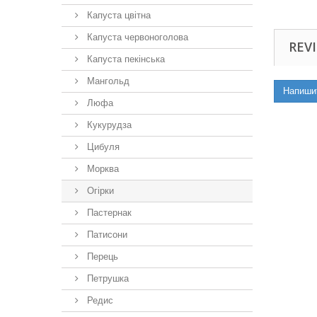
Капуста цвітна
Капуста червоноголова
REVI
Капуста пекінська
Мангольд
Напиши
Люфа
Кукурудза
Цибуля
Морква
Огірки
Пастернак
Патисони
Перець
Петрушка
Редис