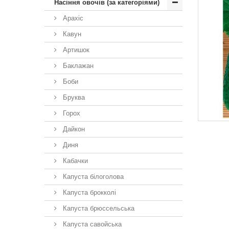
Насіння овочів (за категоріями)
Арахіс
Кавун
Артишок
Баклажан
Боби
Бруква
Горох
Дайкон
Диня
Кабачки
Капуста білоголова
Капуста брокколі
Капуста брюссельська
Капуста савойська