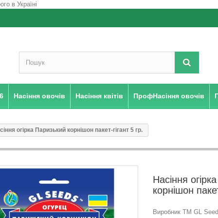
6
Насіння овочів
Насіння квітів
ПрофНасіння овочів
сіння огірка Паризький корнiшон пакет-гігант 5 гр.
Насіння огірк
корнiшон пакет
Виробник ТМ GL Seeds