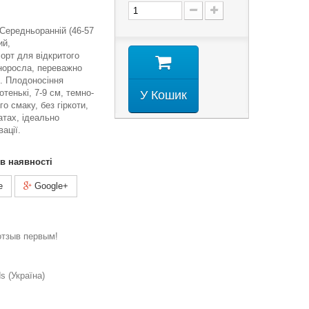
. Середньоранній (46-57
ий,
орт для відкритого
норосла, переважно
я. Плодоносіння
тенькі, 7-9 см, темно-
У Кошик
го смаку, без гіркоти,
атах, ідеально
вації.
 в наявності
e
Google+
отзыв первым!
 (Україна)