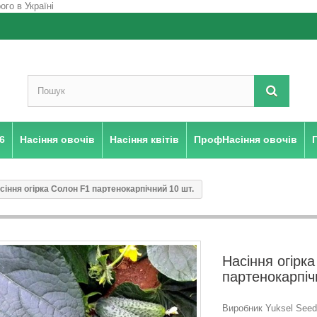
6
Насіння овочів
Насіння квітів
ПрофНасіння овочів
сіння огірка Солон F1 партенокарпічний 10 шт.
Насіння огірк
партенокарпіч
Виробник Yuksel Seed