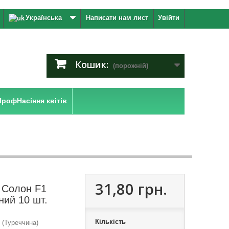
Українська
Написати нам лист
Увійти
Кошик:
(порожній)
ПрофНасіння квітів
31,80 грн.
а Солон F1
ний 10 шт.
Кількість
 (Туреччина)