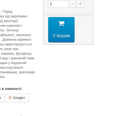
. Гібрид
рка від виробника
д вегетації.
ним корінням і
тку. Зеленці
орбкуваті, насичено-
У Кошик
я. Довжина окремого
брид характеризується
их умов при
 зокрема, фузаріозу.
 вид і приємний смак.
адки у відкритий
ранспортуванні.
споживання, реалізація
бка.
є в наявності
e
Google+