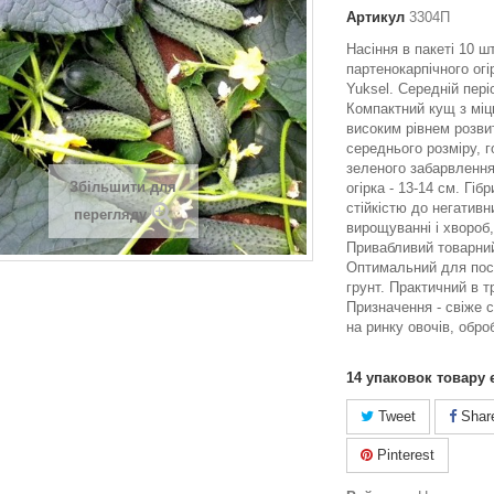
Артикул
3304П
Насіння в пакеті 10 шт
партенокарпічного огі
Yuksel. Середній періо
Компактний кущ з міц
високим рівнем розви
середнього розміру, г
зеленого забарвленн
Збільшити для
огірка - 13-14 см. Гі
стійкістю до негативн
перегляду
вирощуванні і хвороб,
Привабливий товарний
Оптимальний для пос
грунт. Практичний в т
Призначення - свіже 
на ринку овочів, обро
14
упаковок товару 
Tweet
Shar
Pinterest