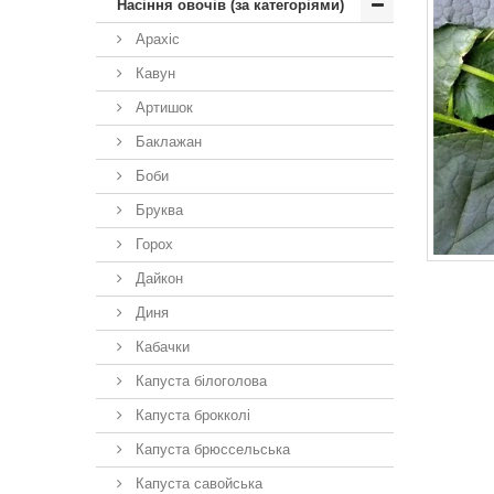
Насіння овочів (за категоріями)
Арахіс
Кавун
Артишок
Баклажан
Боби
Бруква
Горох
Дайкон
Диня
Кабачки
Капуста білоголова
Капуста брокколі
Капуста брюссельська
Капуста савойська