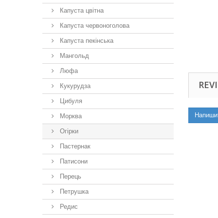
Капуста цвітна
Капуста червоноголова
Капуста пекінська
Мангольд
Люфа
REVI
Кукурудза
Цибуля
Напиши
Морква
Огірки
Пастернак
Патисони
Перець
Петрушка
Редис