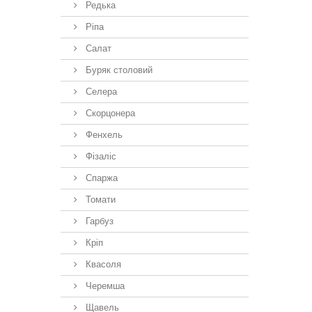
Редька
Ріпа
Салат
Буряк столовий
Селера
Скорцонера
Фенхель
Фізаліс
Спаржа
Томати
Гарбуз
Кріп
Квасоля
Черемша
Щавель