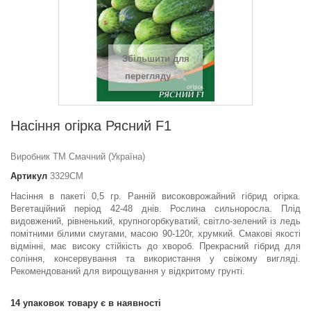
Збільшити для
перегляду
Насіння огірка Рясний F1
Виробник ТМ Смачний (Україна)
Артикул
3329СМ
Насіння в пакеті 0,5 гр. Ранній високоврожайний гібрид огірка.
Вегетаційний період 42-48 днів. Рослина сильноросла. Плід
видовжений, рівненький, крупногорбкуватий, світло-зелений із ледь
помітними білими смугами, масою 90-120г, хрумкий. Смакові якості
відмінні, має високу стійкість до хвороб. Прекрасний гібрид для
соління, консервування та використання у свіжому вигляді.
Рекомендований для вирощування у відкритому грунті.
14
упаковок товару є в наявності