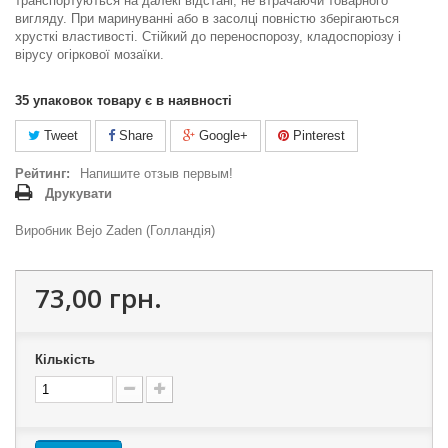
транспортуються на далекі відстані, не втрачаючи товарного
вигляду. При маринуванні або в засолці повністю зберігаються
хрусткі властивості. Стійкий до переноспорозу, кладоспоріозу і
вірусу огіркової мозаїки.
35
упаковок товару є в наявності
Tweet
Share
Google+
Pinterest
Рейтинг:
Напишите отзыв первым!
Друкувати
Виробник Bejo Zaden (Голландія)
73,00 грн.
Кількість