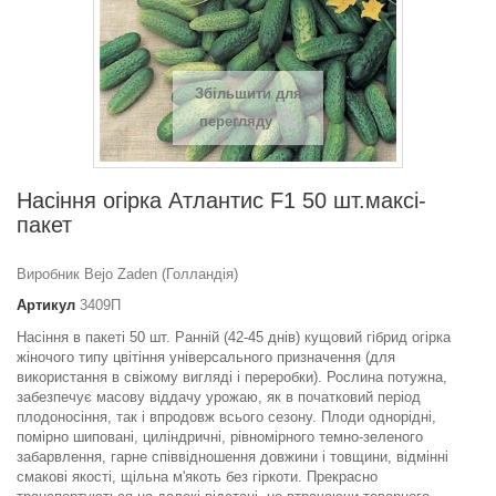
Збільшити для
перегляду
Насіння огірка Атлантис F1 50 шт.максі-
пакет
Виробник Bejo Zaden (Голландія)
Артикул
3409П
Насіння в пакеті 50 шт. Ранній (42-45 днів) кущовий гібрид огірка
жіночого типу цвітіння універсального призначення (для
використання в свіжому вигляді і переробки). Рослина потужна,
забезпечує масову віддачу урожаю, як в початковий період
плодоносіння, так і впродовж всього сезону. Плоди однорідні,
помірно шиповані, циліндричні, рівномірного темно-зеленого
забарвлення, гарне співвідношення довжини і товщини, відмінні
смакові якості, щільна м'якоть без гіркоти. Прекрасно