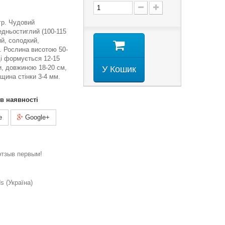
 гр. Чудовий
едньостиглий (100-115
ий, солодкий,
. Рослина висотою 50-
і формується 12-15
и, довжиною 18-20 см,
У Кошик
щина стінки 3-4 мм.
 в наявності
e
Google+
отзыв первым!
 (Україна)