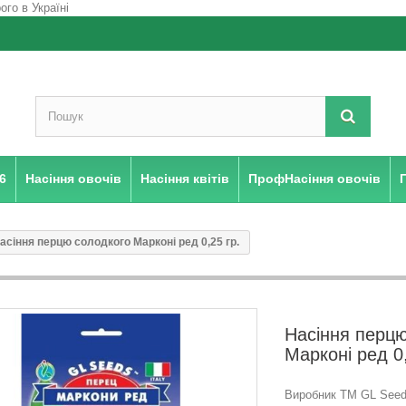
6
Насіння овочів
Насіння квітів
ПрофНасіння овочів
асіння перцю солодкого Марконі ред 0,25 гр.
Насіння перцю
Марконі ред 0,
Виробник ТМ GL Seeds