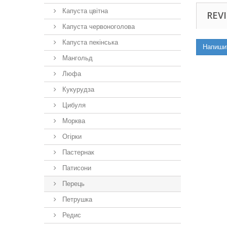
Капуста цвітна
REVI
Капуста червоноголова
Капуста пекінська
Напиши
Мангольд
Люфа
Кукурудза
Цибуля
Морква
Огірки
Пастернак
Патисони
Перець
Петрушка
Редис