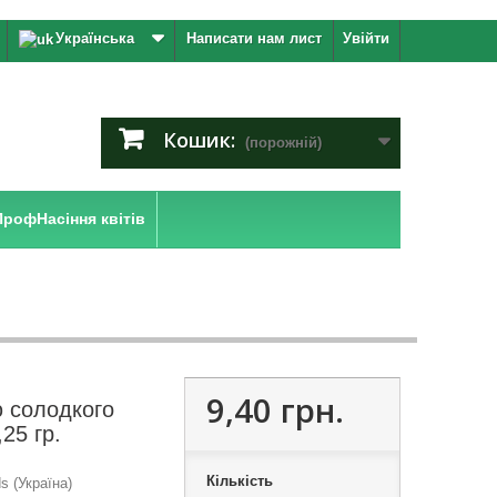
Українська
Написати нам лист
Увійти
Кошик:
(порожній)
ПрофНасіння квітів
9,40 грн.
 солодкого
25 гр.
Кількість
 (Україна)