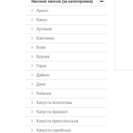
Насіння овочів (за категоріями)
Арахіс
Кавун
Артишок
Баклажан
Боби
Бруква
Горох
Дайкон
Диня
Кабачки
Капуста білоголова
Капуста брокколі
Капуста брюссельська
Капуста савойська