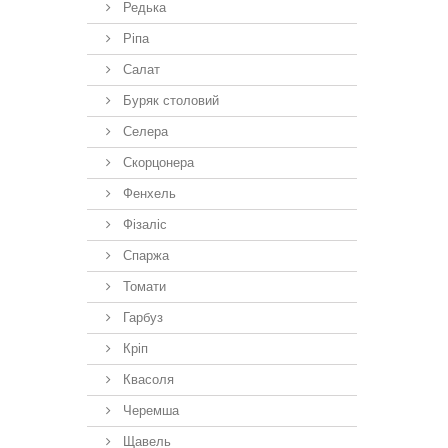
Редька
Ріпа
Салат
Буряк столовий
Селера
Скорцонера
Фенхель
Фізаліс
Спаржа
Томати
Гарбуз
Кріп
Квасоля
Черемша
Щавель