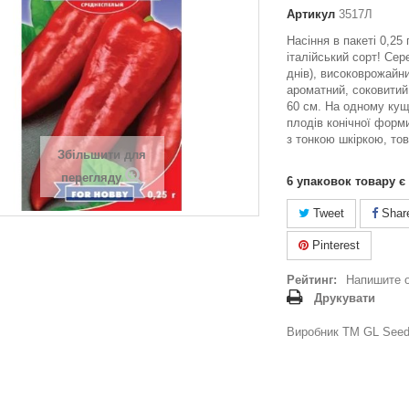
Артикул
3517Л
Насіння в пакеті 0,25
італійський сорт! Сер
днів), високоврожайн
ароматний, соковитий
60 см. На одному кущ
плодів конічної форм
з тонкою шкіркою, тов
Збільшити для
перегляду
6
упаковок товару є
Tweet
Shar
Pinterest
Рейтинг:
Напишите 
Друкувати
Виробник ТМ GL Seeds