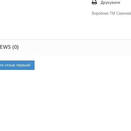
Друкувати
Виробник ТМ Смачний 
EWS (0)
те отзыв первым!