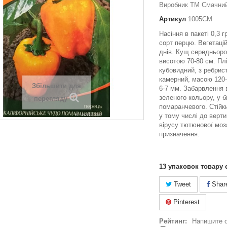
Виробник ТМ Смачний 
Артикул
1005СМ
Насіння в пакеті 0,3 
сорт перцю. Вегетаці
днів. Кущ середньоро
висотою 70-80 см. Пл
кубовидний, з ребрис
камерний, масою 120-
Збільшити для
6-7 мм. Забарвлення в
зеленого кольору, у бі
перегляду
помаранчевого. Стійк
у тому числі до верти
вірусу тютюнової моз
призначення.
13
упаковок товару 
Tweet
Shar
Pinterest
Рейтинг:
Напишите 