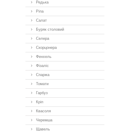
Редька
Ріпа
Салат
Буряк столовий
Селера
Скорцонера
Фенхель
Фізаліс
Спаржа
Томати
Гарбуз
Кріп
Квасоля
Черемша
Щавель