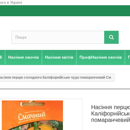
6
Насіння овочів
Насіння квітів
ПрофНасіння овочів
асіння перцю солодкого Каліфорнійське чудо помаранчевий См
Насіння перцю
Каліфорнійськ
помаранчеви