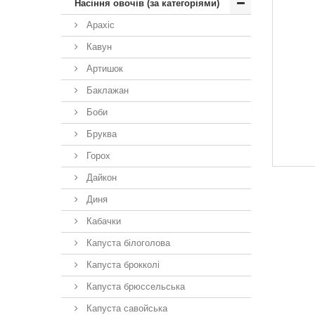
Насіння овочів (за категоріями)
Арахіс
Кавун
Артишок
Баклажан
Боби
Бруква
Горох
Дайкон
Диня
Кабачки
Капуста білоголова
Капуста брокколі
Капуста брюссельська
Капуста савойська