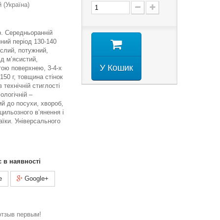
(Україна)
гр. Середньоранній
йний період 130-140
слий, потужний,
ід м’ясистий,
У Кошик
тою поверхнею, 3-4-х
150 г, товщина стінок
 технічній стиглості
ологічній –
ий до посухи, хвороб,
цильозного в’янення і
аїки. Універсального
є в наявності
e
Google+
отзыв первым!