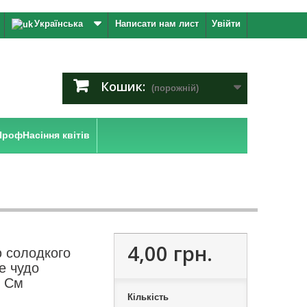
Українська
Написати нам лист
Увійти
Кошик:
(порожній)
ПрофНасіння квітів
4,00 грн.
 солодкого
е чудо
й См
Кількість