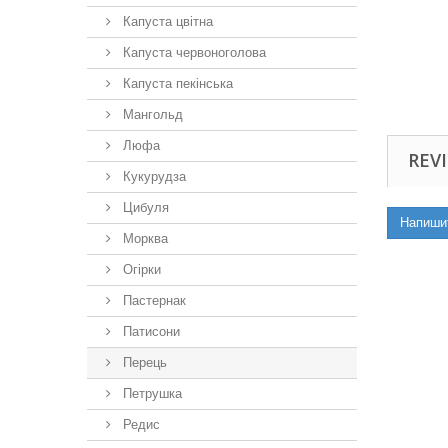
Капуста цвітна
Капуста червоноголова
Капуста пекінська
Мангольд
Люфа
REVI
Кукурудза
Цибуля
Напиши
Морква
Огірки
Пастернак
Патисони
Перець
Петрушка
Редис