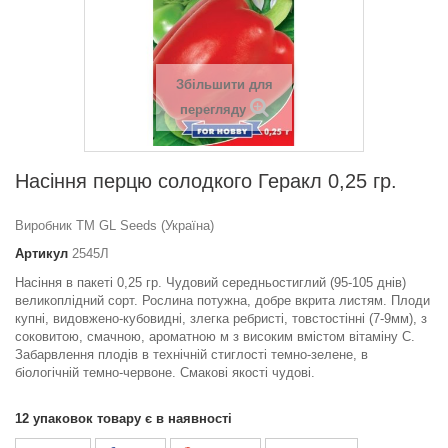
Збільшити для
перегляду
Насіння перцю солодкого Геракл 0,25 гр.
Виробник ТМ GL Seeds (Україна)
Артикул
2545Л
Насіння в пакеті 0,25 гр. Чудовий середньостиглий (95-105 днів)
великоплідний сорт. Рослина потужна, добре вкрита листям. Плоди
купні, видовжено-кубовидні, злегка ребристі, товстостінні (7-9мм), з
соковитою, смачною, ароматною м з високим вмістом вітаміну С.
Забарвлення плодів в технічній стиглості темно-зелене, в
біологічній темно-червоне. Смакові якості чудові.
12
упаковок товару є в наявності