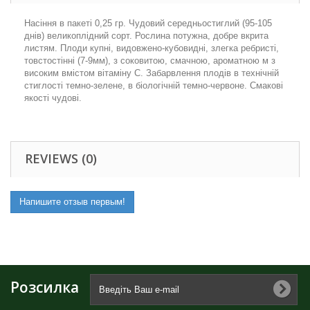
Насіння в пакеті 0,25 гр. Чудовий середньостиглий (95-105
днів) великоплідний сорт. Рослина потужна, добре вкрита
листям. Плоди купні, видовжено-кубовидні, злегка ребристі,
товстостінні (7-9мм), з соковитою, смачною, ароматною м з
високим вмістом вітаміну С. Забарвлення плодів в технічній
стиглості темно-зелене, в біологічній темно-червоне. Смакові
якості чудові.
REVIEWS (0)
Напишите отзыв первым!
Розсилка