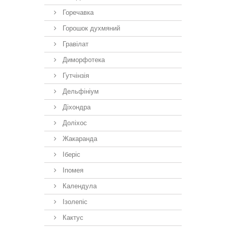
Горечавка
Горошок духмяний
Гравілат
Диморфотека
Гутчінзія
Дельфініум
Діхондра
Доліхос
Жакаранда
Іберiс
Іпомея
Календула
Ізолепіс
Кактус