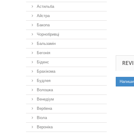
Астильба
Айстра
Бакопа
Чорнобривці
Бальзамін
Бегонія
REVI
Біденс
Брахікома
Будлея
Напиши
Волошка
Венедіум
Вербена
Віола
Вероніка