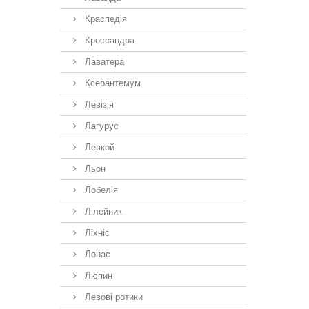
Краспедія
Кроссандра
Лаватера
Ксерантемум
Левізія
Лагурус
Левкой
Льон
Лобелія
Лілейник
Ліхніс
Лонас
Люпин
Левові ротики