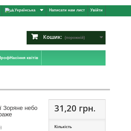
Українська
Написати нам лист
Увійти
Кошик:
(порожній)
ПрофНасіння квітів
31,20 грн.
ії Зоряне небо
раже
Кількість
)