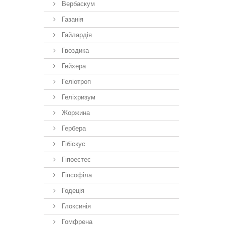
Вербаскум
Газанія
Гайлардія
Гвоздика
Гейхера
Геліотроп
Геліхризум
Жоржина
Гербера
Гібіскус
Гіпоестес
Гіпсофіла
Годеція
Глоксинія
Гомфрена