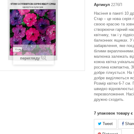
Артикул
2276П
Насіння в пакеті 10 д
Стар – це нова серія 
своєю красою та зовн
створюючи гарний нас
квітнику, так і у підв
балконних ящиках. У 
забарвлення, яке поє
Збільшити для
білими вкрапленнями.
малюнка залежать від
перегляду
кожна квітка унікаль
рослина компактна, 30
добре гілкується. На 
добре виділяються яск
Розмір квітки 6-7 см. 
швидко відновлюєтьс
перезволоження. Насі
дружно сходить.
7
упаковок товару є
Tweet
Shar