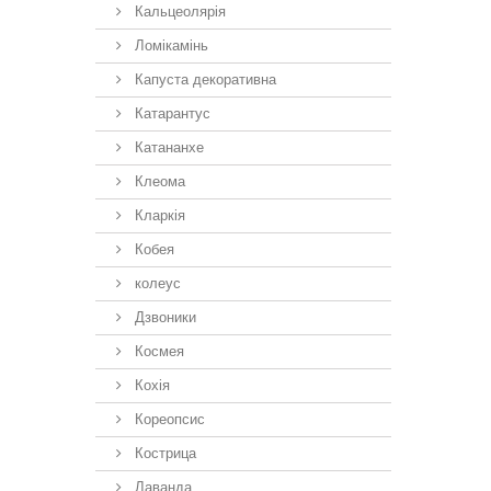
Кальцеолярія
Ломікамінь
Капуста декоративна
Катарантус
Катананхе
Клеома
Кларкія
Кобея
колеус
Дзвоники
Космея
Кохія
Кореопсис
Кострица
Лаванда