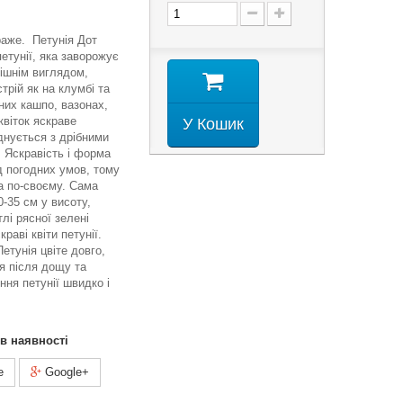
раже. Петунія Дот
петунії, яка заворожує
ішнім виглядом,
трій як на клумбі та
існих кашпо, вазонах,
квіток яскраве
У Кошик
днується з дрібними
 Яскравість і форма
 погодних умов, тому
на по-своєму. Сама
-35 см у висоту,
тлі рясної зелені
раві квіти петунії.
Петунія цвіте довго,
я після дощу та
ння петунії швидко і
 в наявності
e
Google+