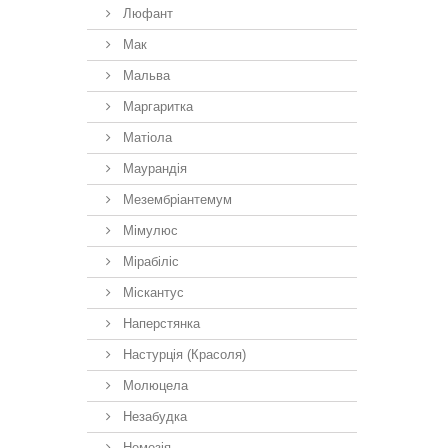
Люфант
Мак
Мальва
Маргаритка
Матіола
Маурандія
Мезембріантемум
Мімулюс
Мірабіліс
Міскантус
Наперстянка
Настурція (Красоля)
Молюцела
Незабудка
Немезiя