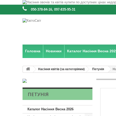
:
050-378-84-16, 097-835-95-31
Головна
Новинки
Каталог Насіння Весна 202
Насіння квітів (за категоріями)
Петунія
На
ПЕТУНІЯ
Каталог Насіння Весна 2026