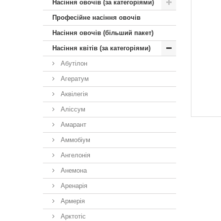
Насіння овочів (за категоріями)
Професійне насіння овочів
Насіння овочів (більший пакет)
Насіння квітів (за категоріями)
Абутілон
Агератум
Аквілегія
Аліссум
Амарант
Аммобіум
Ангелонія
Анемона
Аренарія
Армерія
Арктотiс