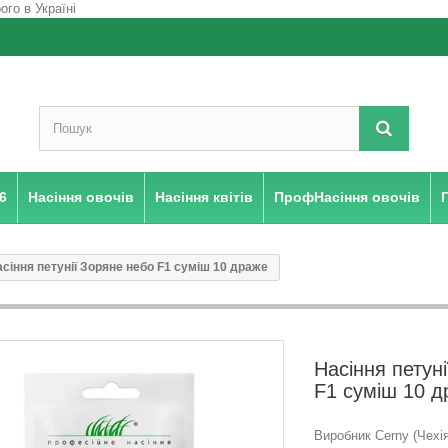
6
Насіння овочів
Насіння квітів
ПрофНасіння овочів
сіння петунії Зоряне небо F1 суміш 10 драже
Насіння петун
F1 суміш 10 д
Виробник Cerny (Чехія