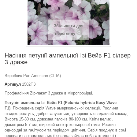
Збільшити для
перегляду
Насіння петунії ампельної Ізі Вeйв F1 сілвер
3 драже
Виробник Pan American (США)
Артикул
1502ПЗ
Профнасіння Zip-пакет 3 драже в мікропробірці.
Петунія ампельна Ізі Вейв F1 (Petunia hybrida Easy Wave
F1).
Покращена серія Wave американської селекції. Рослини
швидко ростуть, добре галузяться, утворюють спадаючий каскад.
Висота 15-30 см, довжина пагонів 80-100 см. Квіти великі,
діаметром 5-7 см, широкий спектр кольорової гами. Рослин
однорідні за габітусом та періодом цвітіння. Серія поєднує в собі
переваги напівампельних (розсада займає небагато місця) і