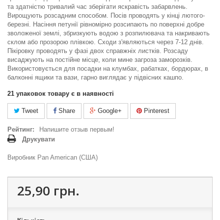
та здатністю тривалий час зберігати яскравість забарвлень.
Вирощують розсадним способом. Посів проводять у кінці лютого-
березні. Насіння петунії рівномірно розсипають по поверхні добре
зволоженої землі, збризкують водою з розпилювача та накривають
склом або прозорою плівкою. Сходи з'являються через 7-12 днів.
Пікіровку проводять у фазі двох справжніх листків. Розсаду
висаджують на постійне місце, коли мине загроза заморозків.
Використовується для посадки на клумбах, рабатках, бордюрах, в
балконні ящики та вази, гарно виглядає у підвісних кашпо.
21
упаковок товару є в наявності
Tweet
Share
Google+
Pinterest
Рейтинг:
Напишите отзыв первым!
Друкувати
Виробник Pan American (США)
25,90 грн.