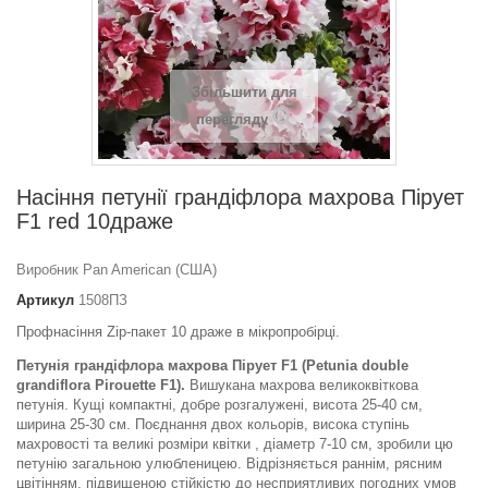
Збільшити для
перегляду
Насіння петунії грандіфлора махрова Пірует
F1 red 10драже
Виробник Pan American (США)
Артикул
1508ПЗ
Профнасіння Zip-пакет 10 драже в мікропробірці.
Петунія грандіфлора махрова Пірует F1 (Petunia double
grandiflora Pirouette F1).
Вишукана махрова великоквіткова
петунія. Кущі компактні, добре розгалужені, висота 25-40 см,
ширина 25-30 см. Поєднання двох кольорів, висока ступінь
махровості та великі розміри квітки , діаметр 7-10 см, зробили цю
петунію загальною улюбленицею. Відрізняється раннім, рясним
цвітінням, підвищеною стійкістю до несприятливих погодних умов