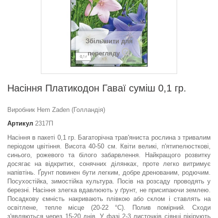
Збільшити для
перегляду
Насіння Платикодон Гаваї суміш 0,1 гр.
Виробник Hem Zaden (Голландія)
Артикул
2317П
Насіння в пакеті 0,1 гр. Багаторічна трав'яниста рослина з тривалим
періодом цвітіння. Висота 40-50 см. Квіти великі, п'ятипелюсткові,
синього, рожево­го та білого забарвлення. Найкращого розвитку
досягає на відкри­тих, сонячних ділянках, проте легко витримує
напівтінь. Ґрунт повинен бути легким, добре дренованим, родючим.
Посухостій­ка, зимостійка культура. Посів на розсаду проводять у
березні. Насіння злегка вдавлюють у ґрунт, не присипаючи землею.
Посад­кову ємність накривають плівкою або склом і ставлять на
освітле­не, тепле місце (20-22 °С). Полив помірний. Сходи
з'являються через 15-20 днів. У фазі 2-3 листочків сіянці пікірують