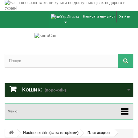
Написати нам лист
Увійти
Українська
Кошик:
(порожній)
Меню
Насіння квітів (за категоріями)
Платикодон