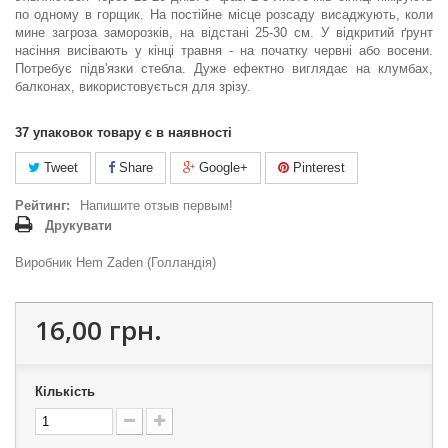
по одному в горщик. На постійне місце розсаду висаджують, коли
мине загро­за заморозків, на відстані 25-30 см. У відкритий ґрунт
насіння висі­вають у кінці травня - на початку червні або восени.
Потребує підв'язки стебла. Дуже ефектно виглядає на клумбах,
балконах, використовується для зрізу.
37
упаковок товару є в наявності
Tweet
Share
Google+
Pinterest
Рейтинг:
Напишите отзыв первым!
Друкувати
Виробник Hem Zaden (Голландія)
16,00 грн.
Кількість