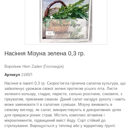
Збільшити для
перегляду
Насіння Мізуна зелена 0,3 гр.
Виробник Hem Zaden (Голландія)
Артикул
2185П
Насіння в пакеті 0,3 гр. Скоростигла гірчична салатна культура, що
забезпечує урожаєм свіжої зелені протягом усього літа. Листя
зеленого кольору, гладке, перисте, сильно розсічене, соковите, з
гіркуватим, приємним смаком. Даний салат нагадує руколу і навіть
може замінювати її в салатних сумішах. Мізуну вживають в
свіжому вигляді, як салат, використовують в декоративних цілях
для прикраси різних страв. Містить комплекс вітамінів і
мікроелементів, підвищений вміст йоду. Сорт стійкий до
стрілкування. Вирощується у теплиці або у відкритому ґрунті.