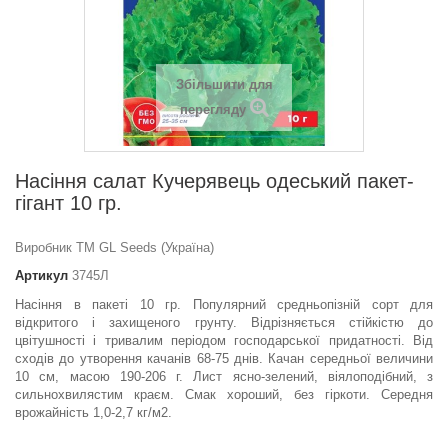
Збільшити для
перегляду
Насіння салат Кучерявець одеський пакет-
гігант 10 гр.
Виробник ТМ GL Seeds (Україна)
Артикул
3745Л
Насіння в пакеті 10 гр. Популярний средньопізній сорт для
відкритого і захищеного грунту. Відрізняється стійкістю до
цвітушності і тривалим періодом господарської придатності. Від
сходів до утворення качанів 68-75 днів. Качан середньої величини
10 cм, масою 190-206 г. Лист ясно-зелений, віялоподібний, з
сильнохвилястим краєм. Смак хороший, без гіркоти. Середня
врожайність 1,0-2,7 кг/м2.