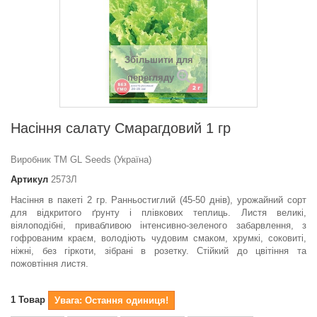
Збільшити для
перегляду
Насіння салату Смарагдовий 1 гр
Виробник ТМ GL Seeds (Україна)
Артикул
2573Л
Насіння в пакеті 2 гр. Ранньостиглий (45-50 днів), урожайний сорт
для відкритого ґрунту і плівкових теплиць. Листя великі,
віялоподібні, привабливою інтенсивно-зеленого забарвлення, з
гофрованим краєм, володіють чудовим смаком, хрумкі, соковиті,
ніжні, без гіркоти, зібрані в розетку. Стійкий до цвітіння та
пожовтіння листя.
1
Товар
Увага: Остання одиниця!