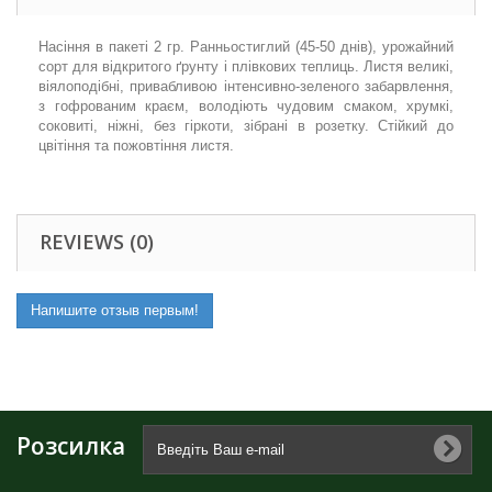
Насіння в пакеті 2 гр. Ранньостиглий (45-50 днів), урожайний
сорт для відкритого ґрунту і плівкових теплиць. Листя великі,
віялоподібні, привабливою інтенсивно-зеленого забарвлення,
з гофрованим краєм, володіють чудовим смаком, хрумкі,
соковиті, ніжні, без гіркоти, зібрані в розетку. Стійкий до
цвітіння та пожовтіння листя.
REVIEWS (0)
Напишите отзыв первым!
Розсилка