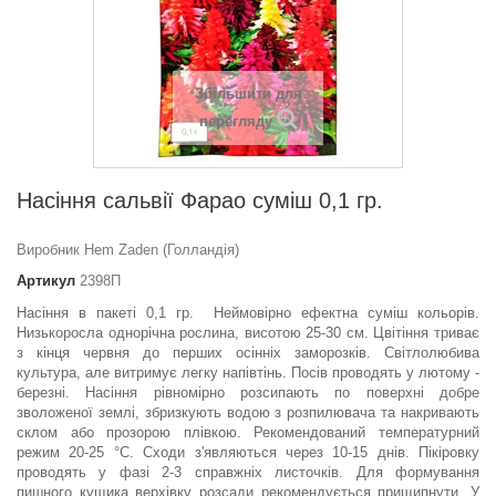
Збільшити для
перегляду
Насіння сальвії Фарао суміш 0,1 гр.
Виробник Hem Zaden (Голландія)
Артикул
2398П
Насіння в пакеті 0,1 гр. Неймовірно ефектна суміш кольорів.
Низькоросла однорічна рослина, висотою 25-30 см. Цвітіння триває
з кінця червня до перших осінніх заморозків. Світлолюбива
культура, але витримує легку напівтінь. Посів проводять у лютому -
березні. Насіння рівномірно розсипають по поверхні добре
зволоженої землі, збризкують водою з розпилювача та накривають
склом або прозорою плівкою. Рекомендований температурний
режим 20-25 °С. Сходи з'являються через 10-15 днів. Пікіровку
проводять у фазі 2-3 справжніх листочків. Для формування
пишного кущика верхівку розсади рекомендується прищипнути. У