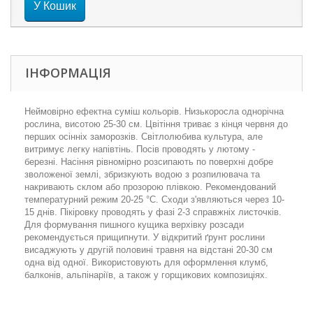
У Кошик
ІНФОРМАЦІЯ
Неймовірно ефектна суміш кольорів. Низькоросла однорічна
рослина, висотою 25-30 см. Цвітіння триває з кінця червня до
перших осінніх заморозків. Світлолюбива культура, але
витримує легку напівтінь. Посів проводять у лютому -
березні. Насіння рівномірно розсипають по поверхні добре
зволоженої землі, збризкують водою з розпилювача та
накривають склом або прозорою плівкою. Рекомендований
температурний режим 20-25 °С. Сходи з'являються через 10-
15 днів. Пікіровку проводять у фазі 2-3 справжніх листочків.
Для формування пишного кущика верхівку розсади
рекомендується прищипнути. У відкритий ґрунт рослини
висаджують у другій половині травня на відстані 20-30 см
одна від одної. Використовують для оформлення клумб,
балконів, альпінаріїв, а також у горщикових композиціях.