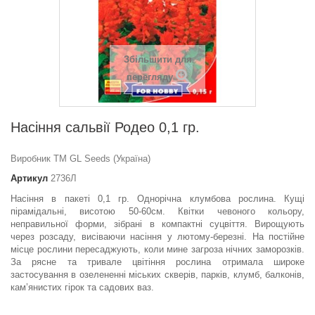
Збільшити для
перегляду
Насіння сальвії Родео 0,1 гр.
Виробник ТМ GL Seeds (Україна)
Артикул
2736Л
Насіння в пакеті 0,1 гр. Однорічна клумбова рослина. Кущі
пірамідальні, висотою 50-60см. Квітки чевоного кольору,
неправильної форми, зібрані в компактні суцвіття. Вирощують
через розсаду, висіваючи насіння у лютому-березні. На постійне
місце рослини пересаджують, коли мине загроза нічних заморозків.
За рясне та тривале цвітіння рослина отримала широке
застосування в озелененні міських скверів, парків, клумб, балконів,
кам’янистих гірок та садових ваз.