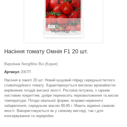
Збільшити для
перегляду
Насіння томату Омнія F1 20 шт.
Виробник NongWoo Bio (Корея)
Артикул
2067П
Насіння в пакеті 20 шт. Новий кущовий гібрид середньостиглого
сливоподібного томату. Характеризується високою врожайністю
вирівняних плодів високої якості. Рослина потужна, з гарним
листовим покриттям, добре переносить перезволоження та високі
температури. Плоди овальної форми, яскраво-червоного
забарвлення, середньою масою 80-85 г. Мають відмінні смакові
якості. Використовуються як у свіжому вигляді, так і для
консервування та переробки.