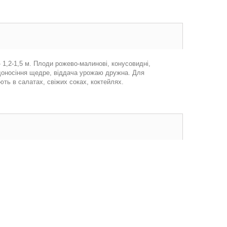
 1,2-1,5 м. Плоди рожево-малинові, конусовидні,
одоносіння щедре, віддача урожаю дружна. Для
ть в салатах, свіжих соках, коктейлях.