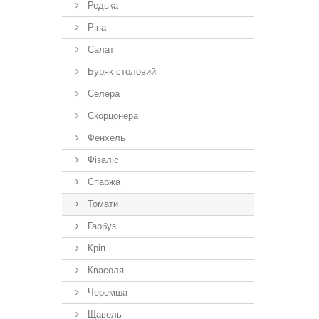
Редька
Ріпа
Салат
Буряк столовий
Селера
Скорцонера
Фенхель
Фізаліс
Спаржа
Томати
Гарбуз
Кріп
Квасоля
Черемша
Щавель