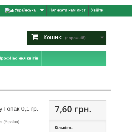
Українська
Написати нам лист
Увійти
Кошик:
(порожній)
ПрофНасіння квітів
7,60 грн.
 Гопак 0,1 гр.
 (Україна)
Кількість