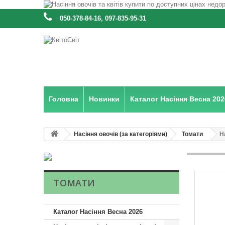
:
050-378-84-16, 097-835-95-31
Головна
Новинки
Каталог Насіння Весна 202
Насіння овочів (за категоріями)
Томати
Н
ТОМАТИ
Каталог Насіння Весна 2026