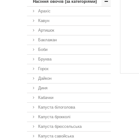
Насіння овочів (за категоріями)
Арахіс
Кавун
Артишок
Баклажан
Боби
Бруква
Горох
Дайкон
Диня
Кабачки
Капуста білоголова
Капуста брокколі
Капуста брюссельська
Капуста савойська