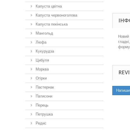
Капуста цвітна
Капуста червоноголова
ІНФ
Капуста пекінська
Мангольд
Новий 
гладкі
Люфа
формув
Кукурудза
Цибуля
Морква
REVI
Огірки
Пастернак
Напиши
Патисони
Перець
Петрушка
Редис