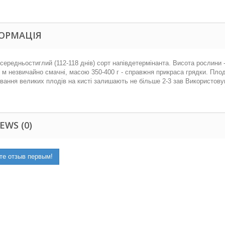
ОРМАЦІЯ
середньостиглий (112-118 днів) сорт напівдетермінанта. Висота рослини -
, м незвичайно смачні, масою 350-400 г - справжня прикраса грядки. Пл
ання великих плодів на кисті залишають не більше 2-3 зав Використовую
EWS (0)
те отзыв первым!