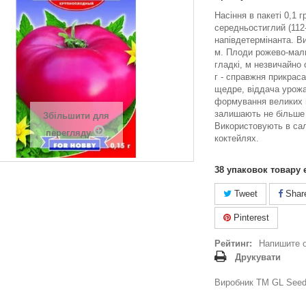
Насіння в пакеті 0,1 г
середньостиглий (112-
напівдетермінанта. Ви
м. Плоди рожево-мали
гладкі, м незвичайно
г - справжня прикрас
щедре, віддача урож
формування великих п
залишають не більше 
Збільшити для
Використовують в сал
перегляду
коктейлях.
38
упаковок товару 
Tweet
Shar
Pinterest
Рейтинг:
Напишите 
Друкувати
Виробник ТМ GL Seeds