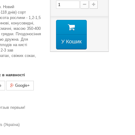
р. Новий
118 днів) сорт
сота рослини - 1,2-1,5
нові, конусовидні,
 смачні, масою 350-400
а грядки. Плодоносіння
аю дружна. Для
У Кошик
лодів на кисті
2-3 зав
атах, свіжих соках,
є в наявності
e
Google+
отзыв первым!
 (Україна)