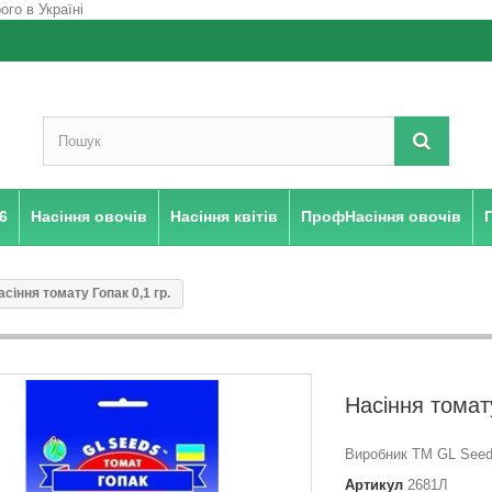
6
Насіння овочів
Насіння квітів
ПрофНасіння овочів
асіння томату Гопак 0,1 гр.
Насіння томату
Виробник ТМ GL Seeds
Артикул
2681Л