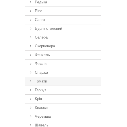
Редька
Ріпа
Салат
Буряк столовий
Селера
Скорцонера
Фенхель
Фізаліс
Спаржа
Томати
Гарбуз
Кріп
Квасоля
Черемша
Щавель