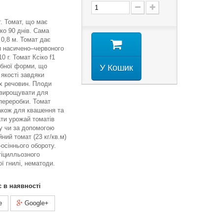
т. Томат, що має
ько 90 днів. Сама
 0,8 м. Томат дає
ди насичено–червоного
 г. Томат Ксіко f1
ібної форми, що
У Кошик
 якості завдяки
х речовин. Плоди
 вирощувати для
 переробки. Томат
акож для квашення та
ати урожай томатів
у чи за допомогою
ний томат (23 кг/кв.м)
осіннього обороту.
тіцилльозного
ої гнилі, нематоди.
є в наявності
e
Google+