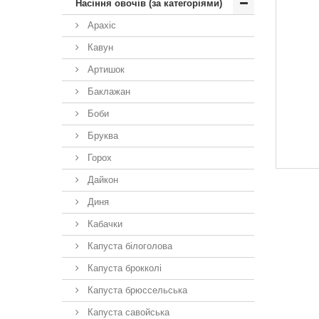
Насіння овочів (за категоріями)
Арахіс
Кавун
Артишок
Баклажан
Боби
Бруква
Горох
Дайкон
Диня
Кабачки
Капуста білоголова
Капуста брокколі
Капуста брюссельська
Капуста савойська