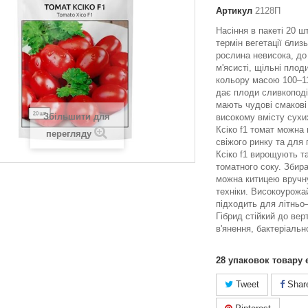
Артикул
2128П
Насіння в пакеті 20 ш
термін вегетації близ
рослина невисока, до
м'ясисті, щільні пло
кольору масою 100–110
дає плоди сливкопод
мають чудові смакові
Збільшити для
високому вмісту сухи
Ксіко f1 томат можна
перегляду
свіжого ринку та для
Ксіко f1 вирощують т
томатного соку. Збир
можна китицею вручн
техніки. Високоурожай
підходить для літньо–
Гібрид стійкий до вер
в'янення, бактеріальн
28
упаковок товару 
Tweet
Shar