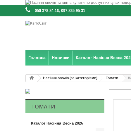
:
050-378-84-16, 097-835-95-31
Головна
Новинки
Каталог Насіння Весна 202
Насіння овочів (за категоріями)
Томати
Н
ТОМАТИ
Каталог Насіння Весна 2026