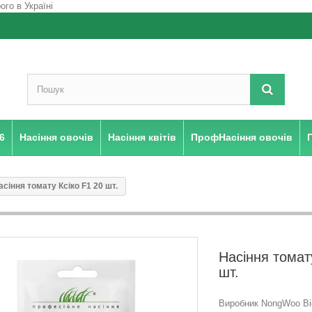
6
Насіння овочів
Насіння квітів
ПрофНасіння овочів
асіння томату Ксіко F1 20 шт.
Насіння томат
шт.
Виробник NongWoo Bi