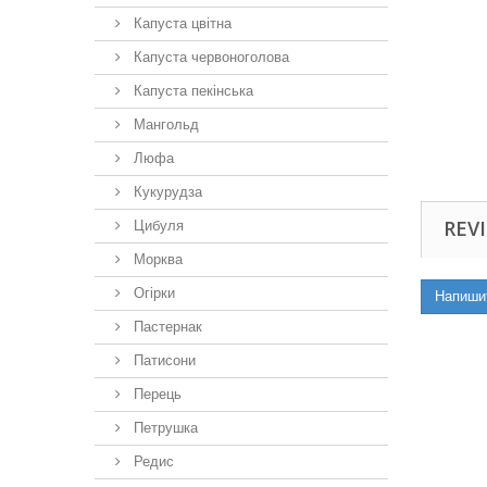
Капуста цвітна
Капуста червоноголова
Капуста пекінська
Мангольд
Люфа
Кукурудза
REVI
Цибуля
Морква
Огірки
Напиши
Пастернак
Патисони
Перець
Петрушка
Редис