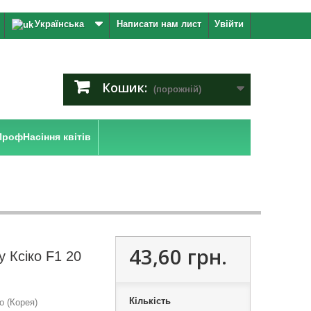
Українська
Написати нам лист
Увійти
Кошик:
(порожній)
ПрофНасіння квітів
43,60 грн.
у Ксіко F1 20
Кількість
o (Корея)