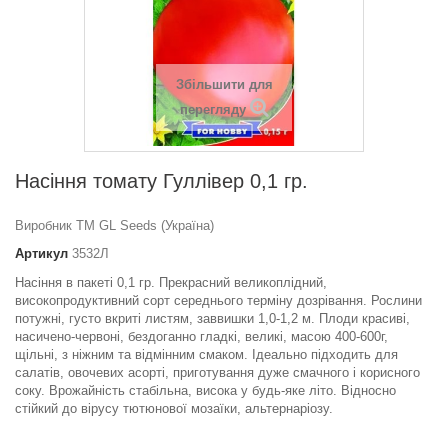
Збільшити для
перегляду
Насіння томату Гуллiвер 0,1 гр.
Виробник ТМ GL Seeds (Україна)
Артикул
3532Л
Насіння в пакеті 0,1 гр. Прекрасний великоплідний,
високопродуктивний сорт середнього терміну дозрівання. Рослини
потужні, густо вкриті листям, заввишки 1,0-1,2 м. Плоди красиві,
насичено-червоні, бездоганно гладкі, великі, масою 400-600г,
щільні, з ніжним та відмінним смаком. Ідеально підходить для
салатів, овочевих асорті, приготування дуже смачного і корисного
соку. Врожайність стабільна, висока у будь-яке літо. Відносно
стійкий до вірусу тютюнової мозаїки, альтернаріозу.