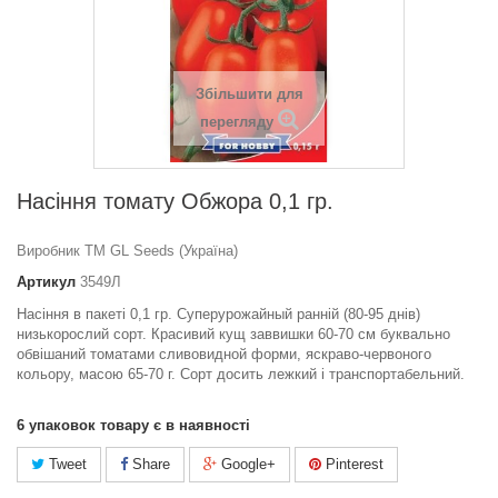
Збільшити для
перегляду
Насіння томату Обжора 0,1 гр.
Виробник ТМ GL Seeds (Україна)
Артикул
3549Л
Насіння в пакеті 0,1 гр. Cуперурожайный ранній (80-95 днів)
низькорослий сорт. Красивий кущ заввишки 60-70 см буквально
обвішаний томатами сливовидной форми, яскраво-червоного
кольору, масою 65-70 г. Сорт досить лежкий і транспортабельний.
6
упаковок товару є в наявності
Tweet
Share
Google+
Pinterest