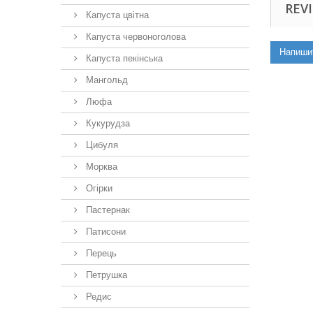
REVI
Капуста цвітна
Капуста червоноголова
Напиши
Капуста пекінська
Мангольд
Люфа
Кукурудза
Цибуля
Морква
Огірки
Пастернак
Патисони
Перець
Петрушка
Редис