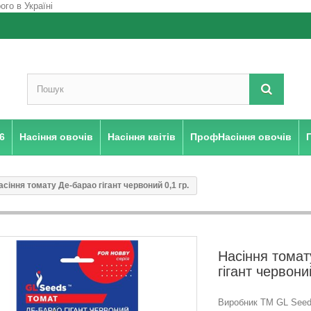
6
Насіння овочів
Насіння квітів
ПрофНасіння овочів
асіння томату Де-барао гiгант червоний 0,1 гр.
Насіння томат
гiгант червони
Виробник ТМ GL Seeds