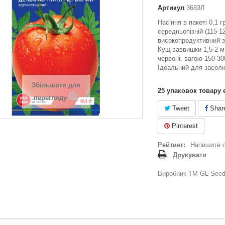
Артикул
3683Л
Насіння в пакеті 0,1 
середньопізній (115-12
високопродуктивний 
Кущ заввишки 1,5-2 м
червоні, вагою 150-300
Ідеальний для засолю
Збільшити для
25
упаковок товару 
перегляду
Tweet
Shar
Pinterest
Рейтинг:
Напишите 
Друкувати
Виробник ТМ GL Seeds