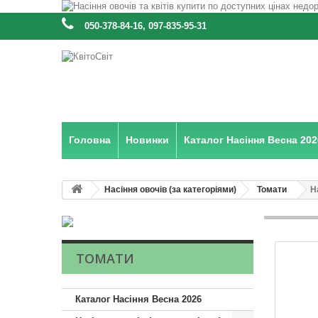
:
050-378-84-16, 097-835-95-31
Головна
Новинки
Каталог Насіння Весна 202
Насіння овочів (за категоріями)
Томати
Н
ТОМАТИ
Каталог Насіння Весна 2026