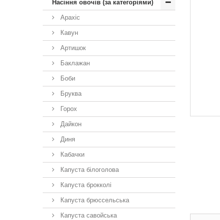
Насіння овочів (за категоріями)
Арахіс
Кавун
Артишок
Баклажан
Боби
Бруква
Горох
Дайкон
Диня
Кабачки
Капуста білоголова
Капуста брокколі
Капуста брюссельська
Капуста савойська