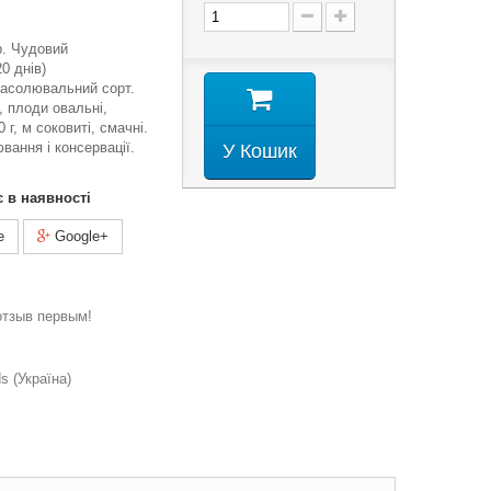
гр. Чудовий
0 днів)
засолювальний сорт.
, плоди овальні,
 г, м соковиті, смачні.
вання і консервації.
У Кошик
є в наявності
e
Google+
отзыв первым!
 (Україна)