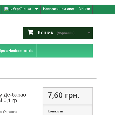
Українська
Написати нам лист
Увійти
Кошик:
(порожній)
ПрофНасіння квітів
7,60 грн.
у Де-барао
й 0,1 гр.
Кількість
 (Україна)