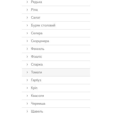
Редька
Ріпа
Салат
Буряк столовий
Селера
Скорцонера
Фенхель
Фізаліс
Спаржа
Томати
Гарбуз
Кріп
Квасоля
Черемша
Щавель