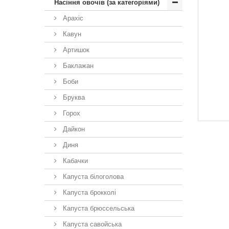
Насіння овочів (за категоріями)
Арахіс
Кавун
Артишок
Баклажан
Боби
Бруква
Горох
Дайкон
Диня
Кабачки
Капуста білоголова
Капуста брокколі
Капуста брюссельська
Капуста савойська