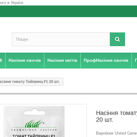
6
Насіння овочів
Насіння квітів
ПрофНасіння овочів
асіння томату Тайпринц F1 20 шт.
Насіння томат
20 шт.
Виробник United Geneti