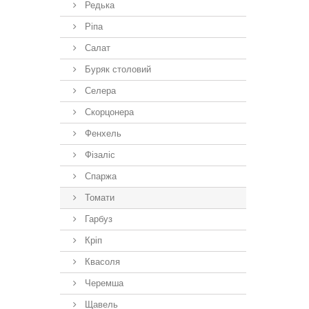
Редька
Ріпа
Салат
Буряк столовий
Селера
Скорцонера
Фенхель
Фізаліс
Спаржа
Томати
Гарбуз
Кріп
Квасоля
Черемша
Щавель