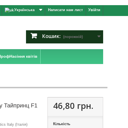
Українська
Написати нам лист
Увійти
Кошик:
(порожній)
ПрофНасіння квітів
46,80 грн.
у Тайпринц F1
Кількість
cs Italy (Італія)