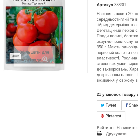
Артикул
3383П
Насіння в пакеті 20 ш
середньостиглий та 
гібрид детермінантно
Вегетаційний період с
Плоди великі, багато
округло-приплюснуто
350 г. Мають однорід
Збільшити для
червоний колір та не
властивості. Рослина 
перегляду
стресових умов виро
до захворювань. Хар
дозріванням плодів. 
вживання у свіжому в
21
упаковок товару 
Tweet
Shar
Pinterest
Рейтинг:
Напишите 
Друкувати