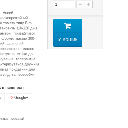
т. Новий
високоврожайний
го томату типу Біф.
тановить 110-120 днів.
камерні, привабливої
ї форми, масою 300-
У Кошик
ний насичений
перевершені смакові
потужна, стійка до
щування, толерантна
актеризується дружнім
Томат придатний для
игляді та переробки.
є в наявності
e
Google+
отзыв первым!