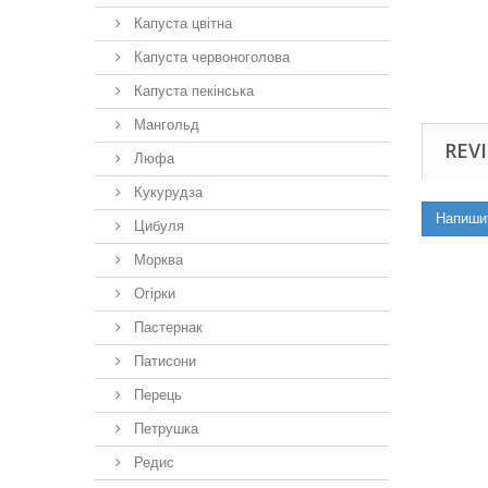
Капуста цвітна
Капуста червоноголова
Капуста пекінська
Мангольд
REVI
Люфа
Кукурудза
Напиши
Цибуля
Морква
Огірки
Пастернак
Патисони
Перець
Петрушка
Редис