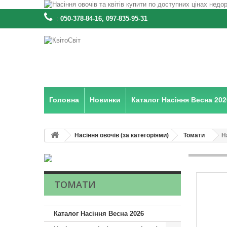
:
050-378-84-16, 097-835-95-31
Головна
Новинки
Каталог Насіння Весна 202
Насіння овочів (за категоріями)
Томати
Н
ТОМАТИ
Каталог Насіння Весна 2026