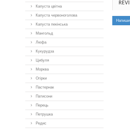
REVI
Капуста цвітна
Капуста червоноголова
Напиши
Капуста пекінська
Мангольд
Люфа
Кукурудза
Цибуля
Морква
Огірки
Пастернак
Патисони
Перець
Петрушка
Редис