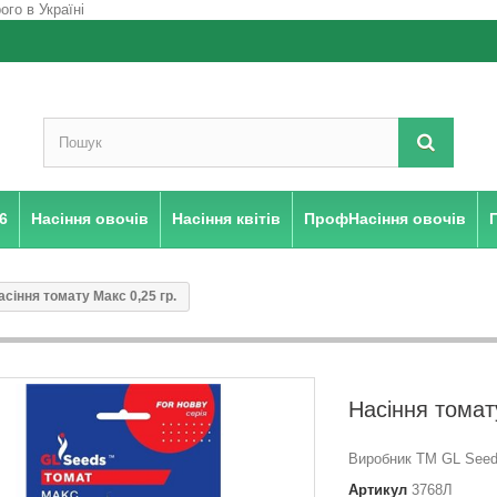
6
Насіння овочів
Насіння квітів
ПрофНасіння овочів
асіння томату Макс 0,25 гр.
Насіння томат
Виробник ТМ GL Seeds
Артикул
3768Л