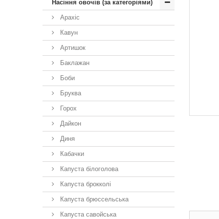
Насіння овочів (за категоріями)
Арахіс
Кавун
Артишок
Баклажан
Боби
Бруква
Горох
Дайкон
Диня
Кабачки
Капуста білоголова
Капуста брокколі
Капуста брюссельська
Капуста савойська