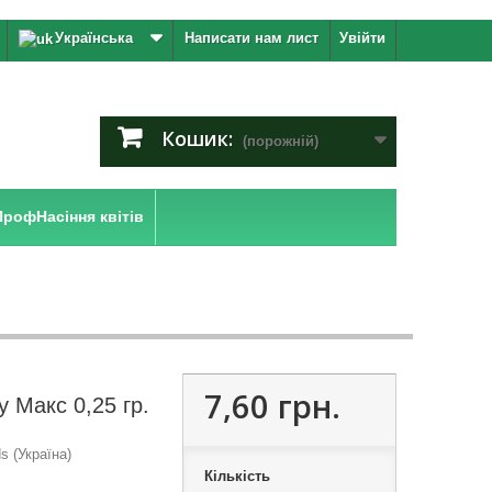
Українська
Написати нам лист
Увійти
Кошик:
(порожній)
ПрофНасіння квітів
7,60 грн.
у Макс 0,25 гр.
 (Україна)
Кількість