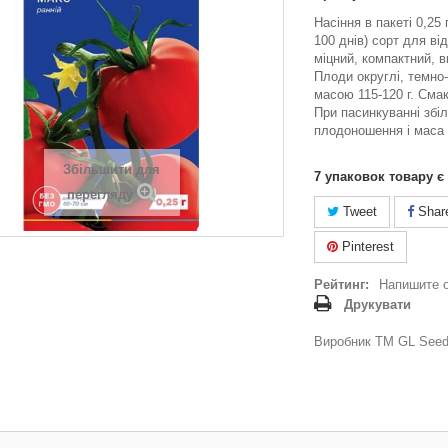
Насіння в пакеті 0,25 
100 днів) сорт для ві
міцний, компактний, в
Плоди округлі, темно-
масою 115-120 г. Смако
При пасинкуванні збі
плодоношення і маса 
Збільшити для
7
упаковок товару є
перегляду
Tweet
Shar
Pinterest
Рейтинг:
Напишите 
Друкувати
Виробник ТМ GL Seeds