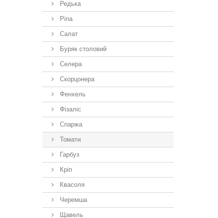
Редька
Ріпа
Салат
Буряк столовий
Селера
Скорцонера
Фенхель
Фізаліс
Спаржа
Томати
Гарбуз
Кріп
Квасоля
Черемша
Щавель