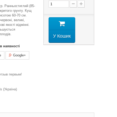
гр. Ранньостиглий (85-
дкритого грунту. Кущ
исотою 60-70 см.
червоні, великі,
ві якості відмінні.
льшується
плодів.
У Кошик
 в наявності
e
Google+
отзыв первым!
 (Україна)