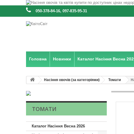
:
050-378-84-16, 097-835-95-31
Головна
Новинки
Каталог Насіння Весна 202
Насіння овочів (за категоріями)
Томати
Н
ТОМАТИ
Каталог Насіння Весна 2026