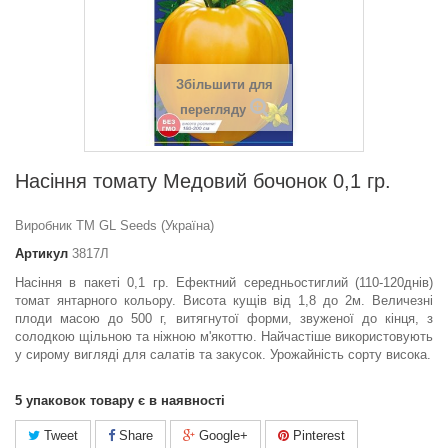
Збільшити для
перегляду
Насіння томату Медовий бочонок 0,1 гр.
Виробник ТМ GL Seeds (Україна)
Артикул
3817Л
Насіння в пакеті 0,1 гр. Ефектний середньостиглий (110-120днів)
томат янтарного кольору. Висота кущів від 1,8 до 2м. Величезні
плоди масою до 500 г, витягнутої форми, звуженої до кінця, з
солодкою щільною та ніжною м'якоттю. Найчастіше використовують
у сирому вигляді для салатів та закусок. Урожайність сорту висока.
5
упаковок товару є в наявності
Tweet
Share
Google+
Pinterest