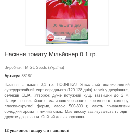
Збільшити для
перегляду
Насіння томату Мiльйонер 0,1 гр.
Виробник ТМ GL Seeds (Україна)
Артикул
3818Л
Насіння в пакеті 0,1 гр. НОВИНКА! Унікальний великоплідний
суперурожайний сорт середнього (120-128 днів) терміну дозрівання,
селекції США. Утворює дуже потужний кущ, заввишки до 2 м.
Плоди незвичайного малиново-червоного коралового кольору,
плоско-округлої форми, масою 500-800 г, мають привабливий
солодкий аромат і ніжний смак. Має високу зав’язуваність плодів і
дружне дозрівання. Стійкий до захворювань.
12
упаковок товару є в наявності