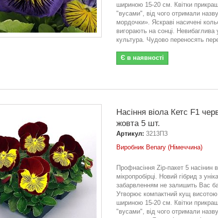
шириною 15-20 см. Квітки прикраш
"вусами", від чого отримали назву
мордочки». Яскраві насичені кольо
вигорають на сонці. Невибаглива 
культура. Чудово переносять пере
Є в наявності
Насіння віола Кетс F1 чер
жовта 5 шт.
Артикул:
3213ПЗ
Виробник Benary (Німеччина)
Профнасіння Zip-пакет 5 насінин в
мікропробірці. Новий гібрид з уні
забарвленням не залишить Вас б
Утворює компактний кущ висотою 
шириною 15-20 см. Квітки прикраш
"вусами", від чого отримали назву