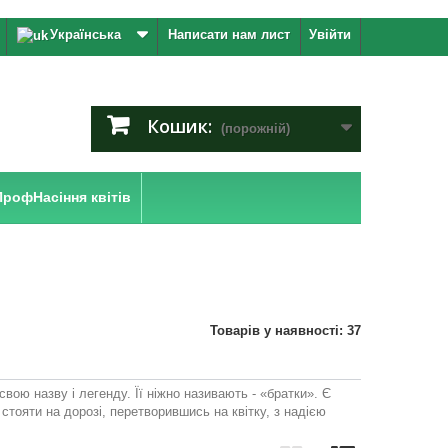
Українська
Написати нам лист
Увійти
Кошик:
(порожній)
ПрофНасіння квітів
Товарів у наявності: 37
вою назву і легенду. Її ніжно називають - «братки». Є
стояти на дорозі, перетворившись на квітку, з надією