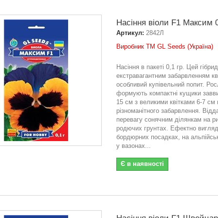
Насіння вiоли F1 Максим 0
Артикул:
2842Л
Виробник ТМ GL Seeds (Україна)
Насіння в пакеті 0,1 гр. Цей гібрид
екстравагантним забарвленням кв
особливий купівельний попит. Ро
формують компактні кущики завв
15 см з великими квітками 6-7 см 
різноманітного забарвлення. Відд
перевагу сонячним ділянкам на р
родючих грунтах. Ефектно вигляд
бордюрних посадках, на альпійськ
у вазонах...
Є в наявності