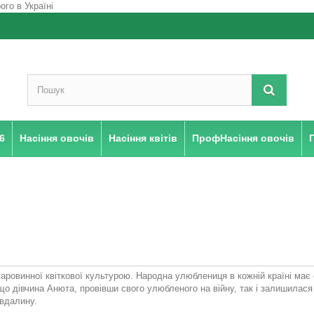
6
Насіння овочів
Насіння квітів
ПрофНасіння овочів
А
таровинної квіткової культурою. Народна улюблениця в кожній країні має с
що дівчина Анюта, провівши свого улюбленого на війну, так і залишилася 
вдалину.