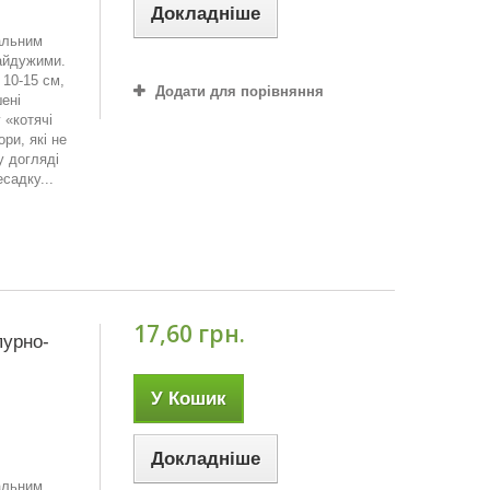
Докладніше
кальним
айдужими.
10-15 см,
Додати для порівняння
ені
 «котячі
ри, які не
у догляді
садку...
17,60 грн.
пурно-
У Кошик
Докладніше
кальним