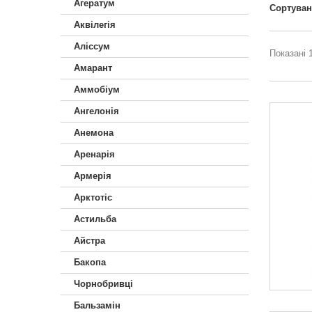
Агератум
Сортува
Аквілегія
Аліссум
Показані 1
Амарант
Аммобіум
Ангелонія
Анемона
Аренарія
Армерія
Арктотiс
Астильба
Айстра
Бакопа
Чорнобривці
Бальзамін