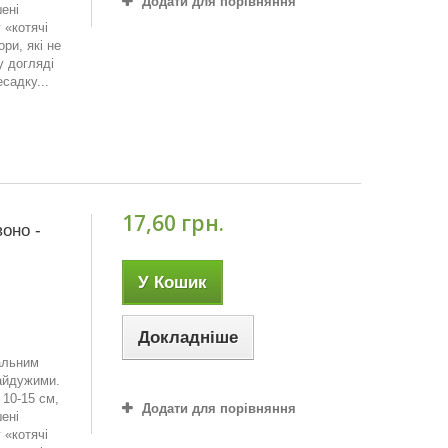
Додати для порівняння
ені
 «котячі
ри, які не
у догляді
садку...
17,60 грн.
воно -
У Кошик
Докладніше
кальним
айдужими.
10-15 см,
Додати для порівняння
ені
 «котячі