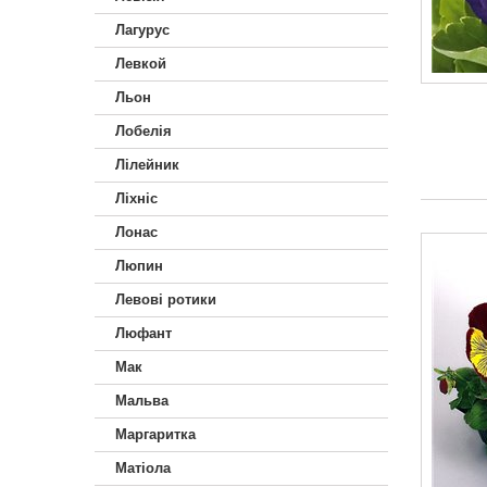
Лагурус
Левкой
Льон
Лобелія
Лілейник
Ліхніс
Лонас
Люпин
Левові ротики
Люфант
Мак
Мальва
Маргаритка
Матіола