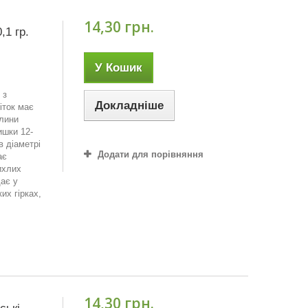
14,30 грн.
,1 гр.
У Кошик
 з
Докладніше
іток має
слини
ишки 12-
в діаметрі
Додати для порівняння
ає
ихлих
ає у
их гірках,
14,30 грн.