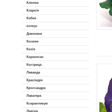
Клеома
Кларкія
Кобея
колеус
Дзвоники
Космея
Кохія
Кореопсис
Кострица
Лаванда
Краспедія
Кроссандра
Лаватера
Ксерантемум
Левізія