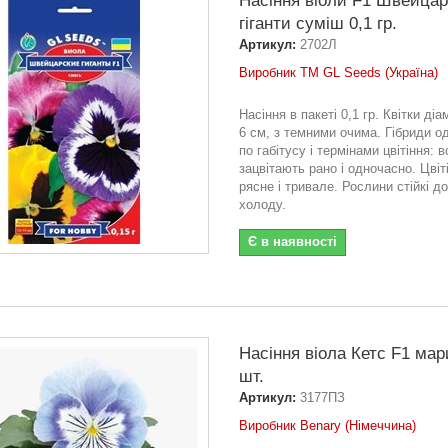
Насіння вiоли F1 Швейцар
гiганти суміш 0,1 гр.
Артикул:
2702Л
Виробник ТМ GL Seeds (Україна)
Насіння в пакеті 0,1 гр. Квітки ді
6 см, з темними очима. Гібриди од
по габітусу і термінами цвітіння: в
зацвітають рано і одночасно. Цвіт
рясне і тривале. Рослини стійкі до
холоду.
Є в наявності
Насіння віола Кетс F1 мар
шт.
Артикул:
3177ПЗ
Виробник Benary (Німеччина)