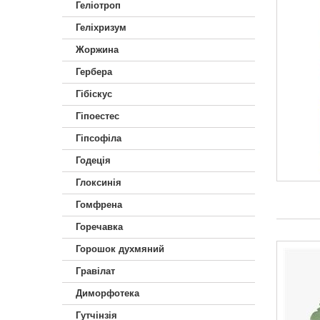
Геліотроп
Геліхризум
Жоржина
Гербера
Гібіскус
Гіпоестес
Гіпсофіла
Годеція
Глоксинія
Гомфрена
Горечавка
Горошок духмяний
Гравілат
Диморфотека
Гутчінзія