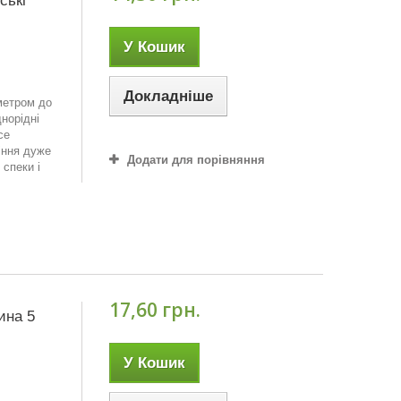
ськi
У Кошик
Докладніше
аметром до
норідні
се
іння дуже
Додати для порівняння
 спеки і
17,60 грн.
ина 5
У Кошик