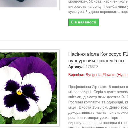
мордочки». Яскраві насичені кольо
вигорають на сонці. Невибаглива 
культура. Чудово переносять пере
Є в наявності
Насіння віола Колоссус F1
пурпуровим крилом 5 шт.
Артикул:
1763ПЗ
Виробник Syngenta Flowers (Нідер
Профнасіння Zip-пакет 5 насінин в
мікропробірці. Серія з дуже велик
квітами, діаметр яких досягає 9-1
Рослини компактні та однорідні, к
міцні. Висота 15-25 см. Довго збер
декоративність навіть при високих
рослини температурах. Термін
вирощування після посадки в гор
тижнів. Невибаглива у догляді ку