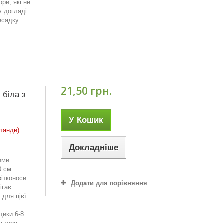
ри, які не
у догляді
садку...
21,50 грн.
 біла з
У Кошик
ланди)
Докладніше
ими
0 см.
вітконоси
Додати для порівняння
ігає
 для цієї
щики 6-8
льтура.