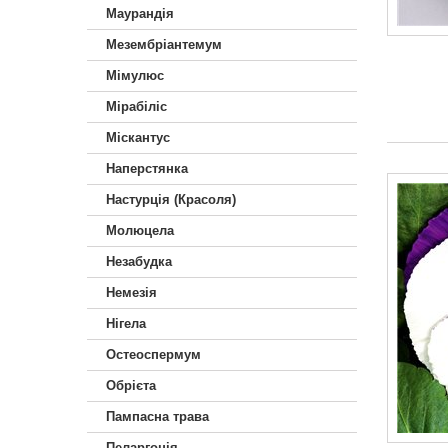
Маурандія
Мезембріантемум
Мімулюс
Мірабіліс
Міскантус
Наперстянка
Настурція (Красоля)
Молюцела
Незабудка
Немезiя
Нігела
Остеоспермум
Обрієта
Пампасна трава
Пеларгонія