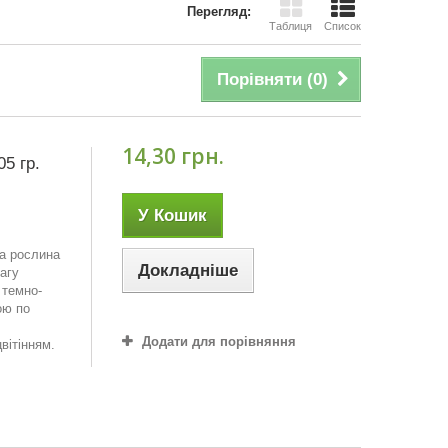
Перегляд:
Таблиця
Список
Порівняти (
0
)
14,30 грн.
05 гр.
У Кошик
на рослина
Докладніше
агу
 темно-
ою по
Додати для порівняння
вітінням.