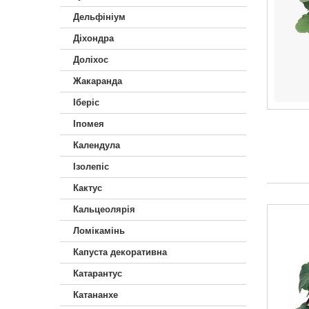
Дельфініум
Діхондра
Доліхос
Жакаранда
Іберiс
Іпомея
Календула
Ізолепіс
Кактус
Кальцеолярія
Ломікамінь
Капуста декоративна
Катарантус
Катананхе