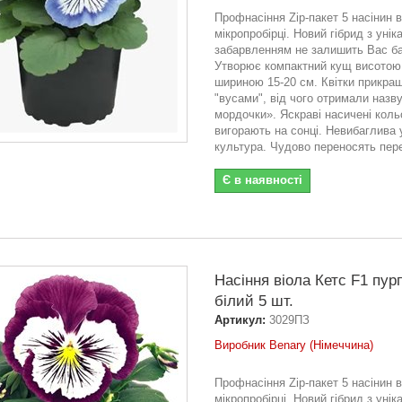
Профнасіння Zip-пакет 5 насінин в
мікропробірці. Новий гібрид з уні
забарвленням не залишить Вас б
Утворює компактний кущ висотою 
шириною 15-20 см. Квітки прикраш
"вусами", від чого отримали назву
мордочки». Яскраві насичені кольо
вигорають на сонці. Невибаглива 
культура. Чудово переносять пере
Є в наявності
Насіння віола Кетс F1 пур
білий 5 шт.
Артикул:
3029ПЗ
Виробник Benary (Німеччина)
Профнасіння Zip-пакет 5 насінин в
мікропробірці. Новий гібрид з уні