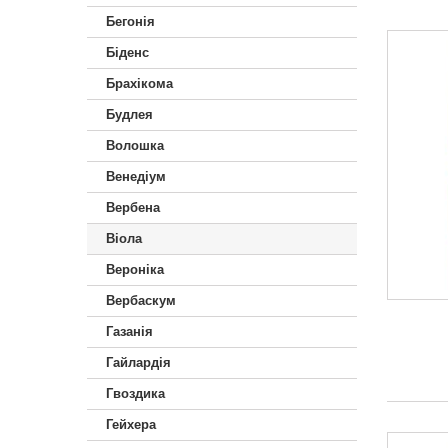
Бегонія
Біденс
Брахікома
Будлея
Волошка
Венедіум
Вербена
Віола
Вероніка
Вербаскум
Газанія
Гайлардія
Гвоздика
Гейхера