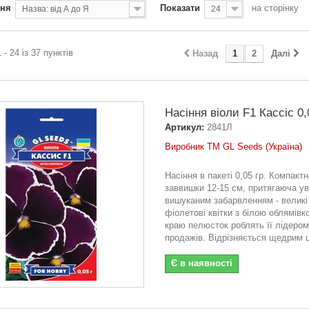
ння
Показати
на сторінку
Назва: від А до Я
24
 - 24 із 37 пунктів
Назад
1
2
Далі
Насіння вiоли F1 Кассіс 0,
Артикул:
2841Л
Виробник ТМ GL Seeds (Україна)
Насіння в пакеті 0,05 гр. Компакт
заввишки 12-15 см, притягаюча ув
вишуканим забарвленням - великі
фіолетові квітки з білою облямівк
краю пелюсток роблять її лідером
продажів. Відрізняється щедрим ц
Є в наявності