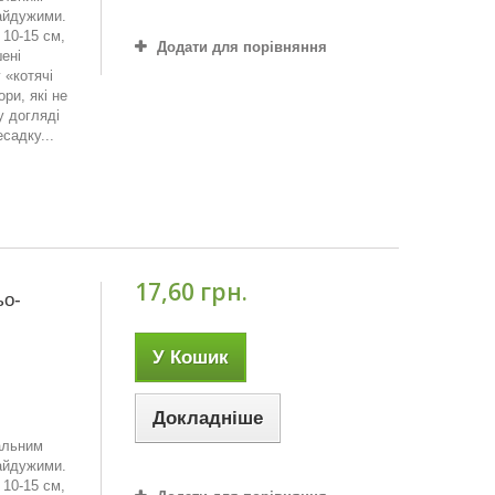
айдужими.
10-15 см,
Додати для порівняння
ені
 «котячі
ри, які не
у догляді
садку...
17,60 грн.
ьо-
У Кошик
Докладніше
кальним
айдужими.
10-15 см,