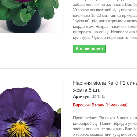
забарвленням не залишить Вас б
Утворює компактний кущ висотою 
шириною 15-20 см. Квітки прикраш
"вусами", від чого отримали назву
мордочки». Яскраві насичені кольо
вигорають на сонці. Невибаглива 
культура. Чудово переносять пере
Є в наявності
Насіння віола Кетс F1 син
жовта 5 шт.
Артикул:
3275ПЗ
Виробник Benary (Німеччина)
Профнасіння Zip-пакет 5 насінин в
мікропробірці. Новий гібрид з уні
забарвленням не залишить Вас б
Утворює компактний кущ висотою 