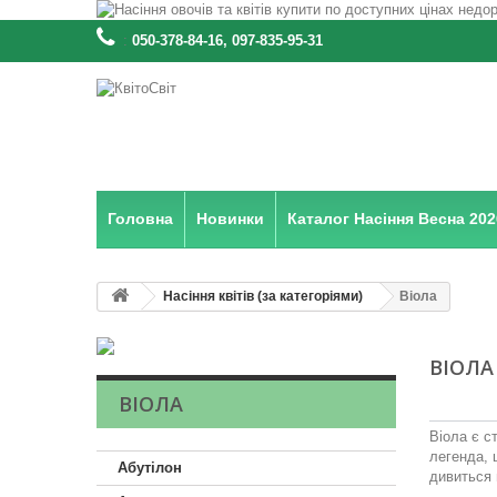
:
050-378-84-16, 097-835-95-31
Головна
Новинки
Каталог Насіння Весна 202
Насіння квітів (за категоріями)
Віола
ВІОЛ
ВІОЛА
Віола є с
легенда, 
Абутілон
дивиться 