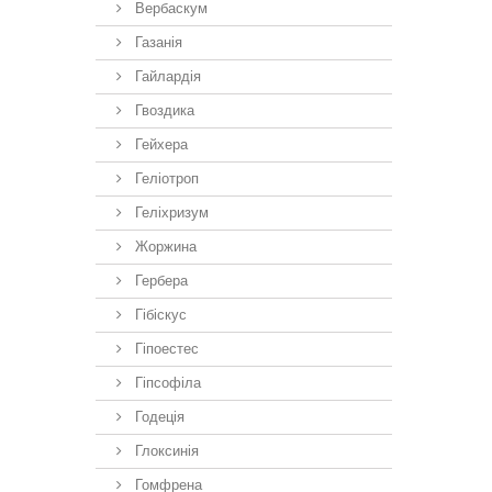
Вербаскум
Газанія
Гайлардія
Гвоздика
Гейхера
Геліотроп
Геліхризум
Жоржина
Гербера
Гібіскус
Гіпоестес
Гіпсофіла
Годеція
Глоксинія
Гомфрена