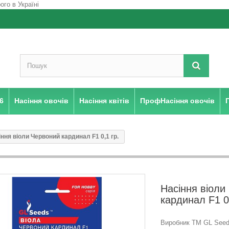
6
Насіння овочів
Насіння квітів
ПрофНасіння овочів
ння віоли Червоний кардинал F1 0,1 гр.
Насіння віоли
кардинал F1 0,
Виробник ТМ GL Seeds