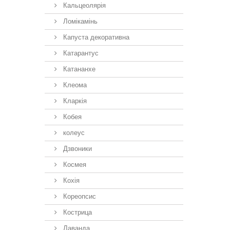
Кальцеолярія
Ломікамінь
Капуста декоративна
Катарантус
Катананхе
Клеома
Кларкія
Кобея
колеус
Дзвоники
Космея
Кохія
Кореопсис
Кострица
Лаванда