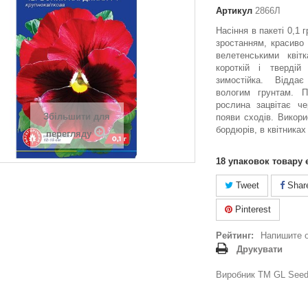
Артикул
2866Л
Насіння в пакеті 0,1 
зростанням, красиво 
велетенськими кві
короткій і твердій 
зимостійка. Відда
вологим грунтам. П
рослина зацвітає че
Збільшити для
появи сходів. Викор
бордюрів, в квітниках
перегляду
18
упаковок товару 
Tweet
Shar
Pinterest
Рейтинг:
Напишите 
Друкувати
Виробник ТМ GL Seeds