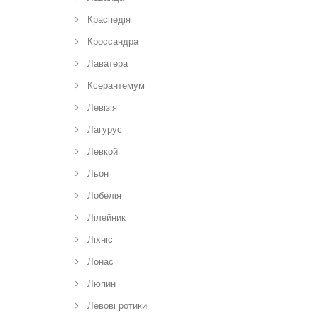
Краспедія
Кроссандра
Лаватера
Ксерантемум
Левізія
Лагурус
Левкой
Льон
Лобелія
Лілейник
Ліхніс
Лонас
Люпин
Левові ротики