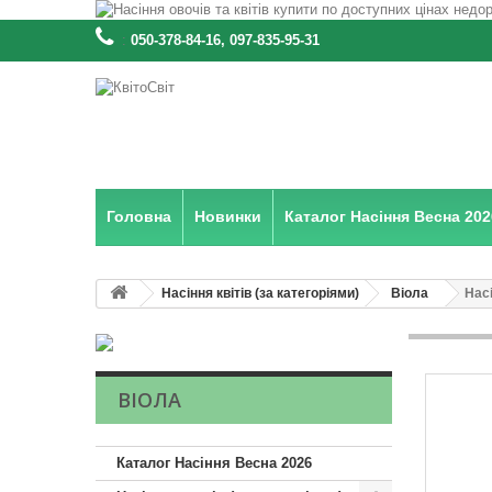
:
050-378-84-16, 097-835-95-31
Головна
Новинки
Каталог Насіння Весна 202
Насіння квітів (за категоріями)
Віола
Насі
ВІОЛА
Каталог Насіння Весна 2026