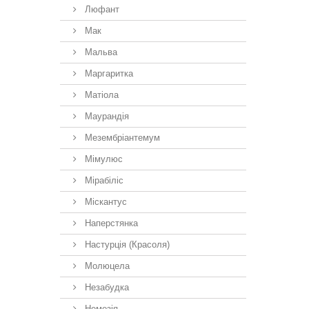
Люфант
Мак
Мальва
Маргаритка
Матіола
Маурандія
Мезембріантемум
Мімулюс
Мірабіліс
Міскантус
Наперстянка
Настурція (Красоля)
Молюцела
Незабудка
Немезiя