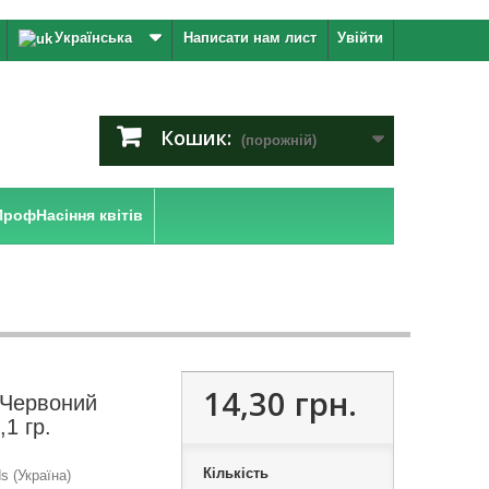
Українська
Написати нам лист
Увійти
Кошик:
(порожній)
ПрофНасіння квітів
14,30 грн.
 Червоний
1 гр.
Кількість
 (Україна)