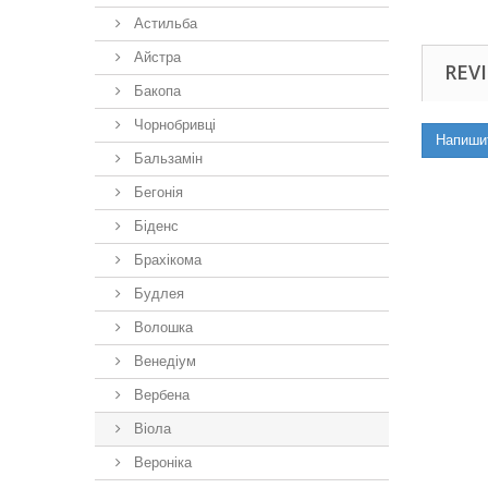
Астильба
Айстра
REVI
Бакопа
Чорнобривці
Напиши
Бальзамін
Бегонія
Біденс
Брахікома
Будлея
Волошка
Венедіум
Вербена
Віола
Вероніка