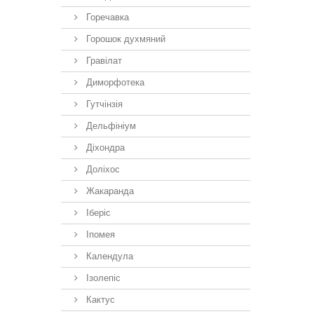
Горечавка
Горошок духмяний
Гравілат
Диморфотека
Гутчінзія
Дельфініум
Діхондра
Доліхос
Жакаранда
Іберiс
Іпомея
Календула
Ізолепіс
Кактус