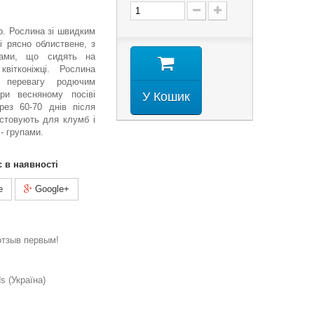
гр. Рослина зі швидким
і рясно облиствене, з
тками, що сидять на
квітконіжці. Рослина
є перевагу родючим
ри весняному посіві
У Кошик
рез 60-70 днів після
истовують для клумб і
 - групами.
є в наявності
e
Google+
отзыв первым!
 (Україна)