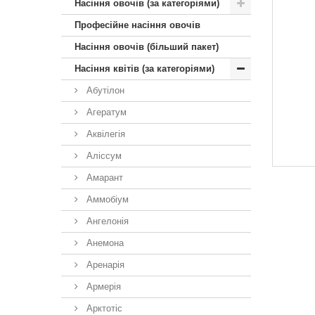
Насіння овочів (за категоріями)
Професійне насіння овочів
Насіння овочів (більший пакет)
Насіння квітів (за категоріями)
Абутілон
Агератум
Аквілегія
Аліссум
Амарант
Аммобіум
Ангелонія
Анемона
Аренарія
Армерія
Арктотiс